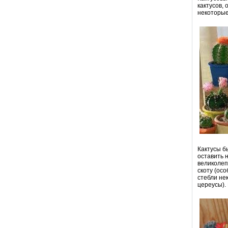
кактусов,
некоторые
Кактусы б
оставить 
великолеп
скоту (ос
стебли не
цереусы).