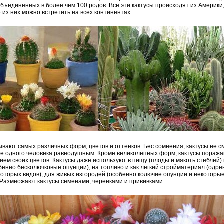
 объединенных в более чем 100 родов. Все эти кактусы происходят из Америки,
 из них можно встретить на всех континентах.
ывают самых различных форм, цветов и оттенков. Бес сомнения, кактусы не с
не одного человека равнодушным. Кроме великолепных форм, кактусы поража
ием своих цветов. Кактусы даже используют в пищу (плоды и мякоть стеблей) 
обенно бесколючковые опунции), на топливо и как лёгкий стройматериал (одр
которых видов), для живых изгородей (особенно колючие опунции и некоторы
 Размножают кактусы семенами, черенками и прививками.