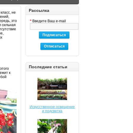
Рассылка
класс, не
тений,
ередь, это
*
Введите Ваш e-mail
и сильная
тсутствие
е,
Подписаться
их
Отписаться
Последние статьи
этого
ежит к
обой
Искусственное освещение
и подсветка