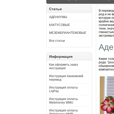
Статьи
В переводе
род и не 
АДЕНИУМЫ
которую о
крайне ма
КАКТУСОВЫЕ
солнечная
тени, зна
глинистые
МЕЗЕМБРИАНТЕМОВЫЕ
экстремал
Все статьи
Аде
Информация
Какие тол
рода: "ро
Как оформить заказ
обширному
инструкция
компактно
Инструкция банковский
перевод
Инструкция оплаты
LiqPay
Инструкция оплаты
Webmoney WMU
Инструкция оплаты