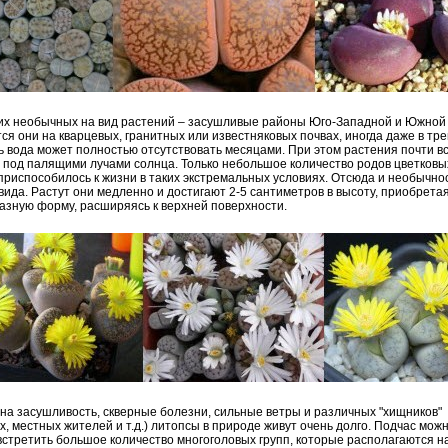
их необычных на вид растений – засушливые районы Юго-Западной и Южной
ся они на кварцевых, гранитных или известняковых почвах, иногда даже в тр
сь вода может полностью отсутствовать месяцами. При этом растения почти в
 под палящими лучами солнца. Только небольшое количество родов цветковы
приспособилось к жизни в таких экстремальных условиях. Отсюда и необычно
вида. Растут они медленно и достигают 2-5 сантиметров в высоту, приобретая
азную форму, расширяясь к верхней поверхности.
на засушливость, скверные болезни, сильные ветры и различных "хищников"
х, местных жителей и т.д.) литопсы в природе живут очень долго. Подчас мож
встретить большое количество многоголовых групп, которые располагаются н