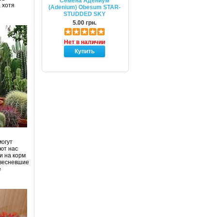
Семена Адениум
 хотя
(Adenium) Obesum STAR-
STUDDED SKY
5.00 грн.
Нет в наличии
могут
ют нас
и на корм
евесневшие
е