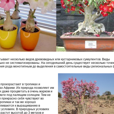
тывает несколько видов древовидных или кустарниковых суккулентов. Виды
ьно не систематизированы. На сегодняшний день существует несколько точек
ния рода монотипным до выделения в самостоятельные виды региональных 
произрастают в тропиках и
ах Африки. Их природа позволяет им
и даже процветать в очень жарком и
мате под палящим солнцем. Тем не
и прекрасно себя чувствуют во
ропиках и так же хорошо
ливаются к выращиванию в
 условиях. В природных условиях
растут высотой до 3 метров и