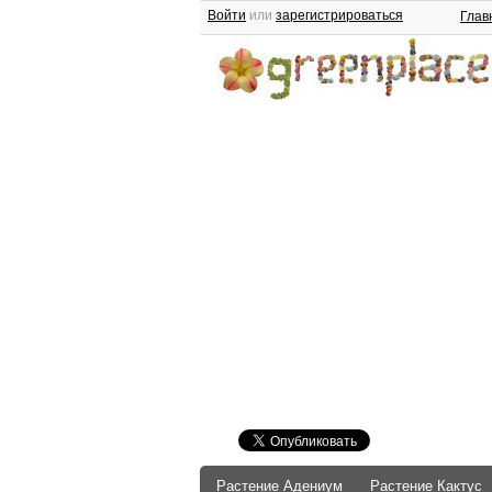
Войти
или
зарегистрироваться
Глав
Растение Адениум
Растение Кактус