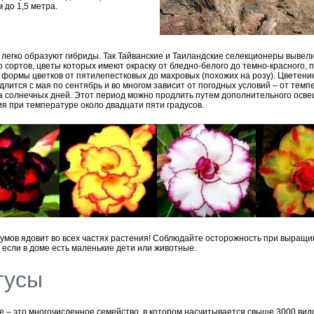
 до 1,5 метра.
легко образуют гибриды. Так Тайванские и Таиландские селекционеры вывел
о сортов, цветы которых имеют окраску от бледно-белого до темно-красного, 
А формы цветков от пятилепестковых до махровых (похожих на розу). Цветени
длится с мая по сентябрь и во многом зависит от погодных условий – от темп
а солнечных дней. Этот период можно продлить путем дополнительного осв
я при температуре около двадцати пяти градусов.
умов ядовит во всех частях растения! Соблюдайте осторожность при выращ
 если в доме есть маленькие дети или животные.
тусы
е – это многочисленное семейство, в котором насчитывается свыше 3000 вид