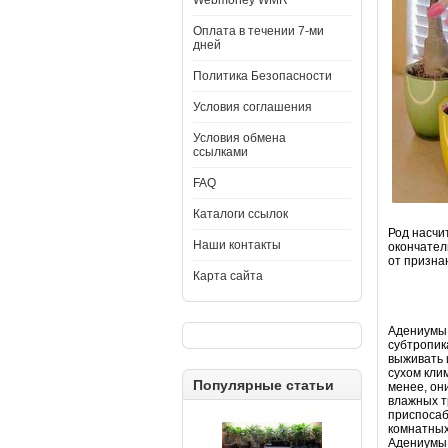
Webmoney WMR
Оплата в течении 7-ми
дней
Политика Безопасности
Условия соглашения
Условия обмена
ссылками
FAQ
Каталоги ссылок
Род насчи
Наши контакты
окончател
от призна
Карта сайта
Адениумы 
субтропик
выживать 
сухом кли
Популярные статьи
менее, он
влажных т
приспосаб
комнатных
Адениумы 