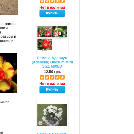
Нет в наличии
и огромное
почти
е
ературы и
ещения и
Семена Адениум
(Adenium) Obesum MINI
SIZE MIXED
12.50 грн.
Нет в наличии
ивании
ов