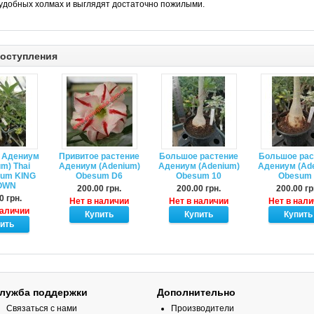
удобных холмах и выглядят достаточно пожилыми.
оступления
 Адениум
Привитое растение
Большое растение
Большое рас
m) Thai
Адениум (Adenium)
Адениум (Adenium)
Адениум (Ad
num KING
Obesum D6
Obesum 10
Obesum 
OWN
200.00 грн.
200.00 грн.
200.00 гр
0 грн.
Нет в наличии
Нет в наличии
Нет в нал
наличии
лужба поддержки
Дополнительно
Связаться с нами
Производители