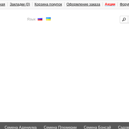
ная
Закладки (0)
Корзина покупок
Оформление заказа
Акции
Фору
Язык
Семена Адениума
Семена Плюмерии
Семена Бонсай
Садов