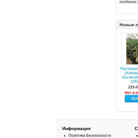
особенно 
Новые п
Растение
(Adeniu
Socotra
CR
225.0
Нет в 
Информация
С
Политика Безопасности