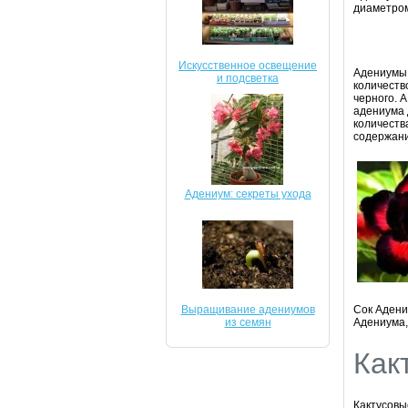
диаметром
Искусственное освещение
Адениумы 
и подсветка
количеств
черного. 
адениума 
количеств
содержани
Адениум: секреты ухода
Выращивание адениумов
Сок Адени
из семян
Адениума,
Как
Кактусовы