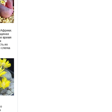
 Африки.
ещинах
се время
х
сть их
 слегка
но
а