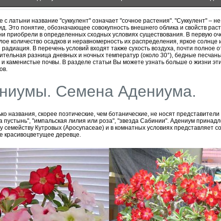
 с латыни название "суккулент" означает "сочное растения". "Суккулент" – не 
вид. Это понятие, обозначающее совокупность внешнего облика и свойств рас
ни приобрели в определенных сходных условиях существования. В первую оч
лое количество осадков и неравномерность их распределения, яркое солнце 
 радиация. В перечень условий входят также сухость воздуха, почти полное о
чительная разница дневных и ночных температур (около 30°), бедные песчаны
 и каменистые почвы. В разделе статьи Вы можете узнать больше о жизни эт
ов.
ниумы. Семена Адениума.
ько названия, скорее поэтические, чем ботанические, не носят представители 
за пустынь", "импальская лилия или роза", "звезда Сабинии". Адениум принадл
 семейству Кутровых (Apocynaceae) и в комнатных условиях представляет с
е красивоцветущее деревце.