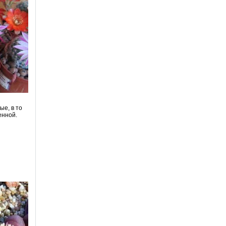
ые, в то
енной.