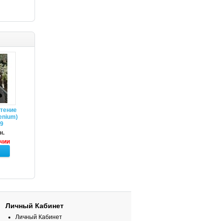
тение
enium)
9
н.
ичии
Личный Кабинет
Личный Кабинет