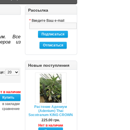
Рассылка
*
Введите Ваш e-mail
Подписаться
ум. Все
еров из
Отписаться
Новые поступления
це:
т в наличии
в закладки
Растение Адениум
сравнение
(Adenium) Thai
Socotranum KING CROWN
225.00 грн.
Нет в наличии