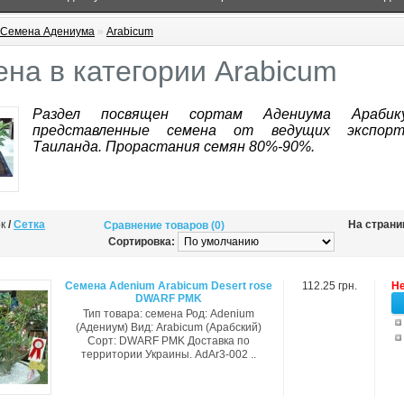
Семена Адениума
»
Arabicum
на в категории Arabicum
Раздел посвящен сортам Адениума Арабик
представленные семена от ведущих экспорт
Таиланда. Прорастания семян 80%-90%.
ок
/
Сетка
На страни
Сравнение товаров (0)
Сортировка:
Семена Adenium Arabicum Desert rose
112.25 грн.
Не
DWARF PMK
Тип товара: семена Род: Adenium
(Адениум) Вид: Arabicum (Арабский)
Сорт: DWARF PMK Доставка по
территории Украины. AdAr3-002 ..