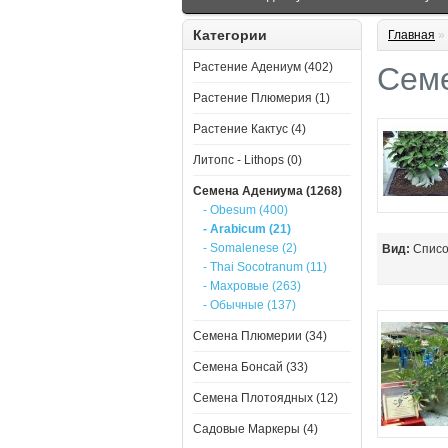
Категории
Главная
»
Растение Адениум (402)
Семе
Растение Плюмерия (1)
Растение Кактус (4)
Литопс - Lithops (0)
Семена Адениума (1268)
- Obesum (400)
- Arabicum (21)
- Somalenese (2)
Вид:
Спис
- Thai Socotranum (11)
- Махровые (263)
- Обычные (137)
Семена Плюмерии (34)
Семена Бонсай (33)
Семена Плотоядных (12)
Садовые Маркеры (4)