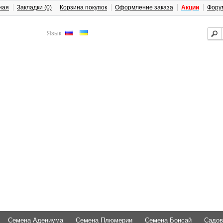
ная
Закладки (0)
Корзина покупок
Оформление заказа
Акции
Фору
Язык
Семена Адениума
Семена Плюмерии
Семена Бонсай
Садов