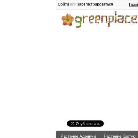
Войти
или
зарегистрироваться
Глав
Растение Адениум
Растение Кактус