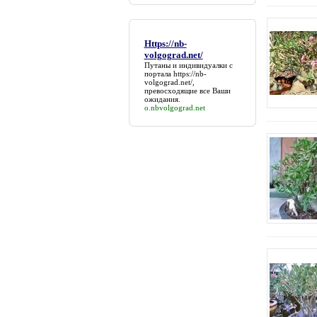
Https://nb-
volgograd.net/
Путаны и индивидуалки с
портала
https://nb-
volgograd.net/
,
превосходящие все Ваши
ожидания.
o.nbvolgograd.net