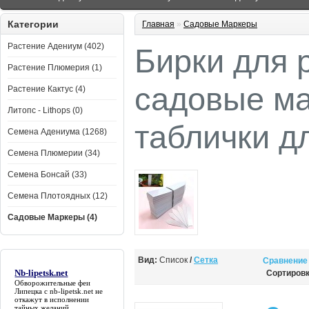
Категории
Главная
»
Садовые Маркеры
Растение Адениум (402)
Бирки для 
Растение Плюмерия (1)
садовые м
Растение Кактус (4)
Литопс - Lithops (0)
таблички д
Семена Адениума (1268)
Семена Плюмерии (34)
Семена Бонсай (33)
Семена Плотоядных (12)
Садовые Маркеры (4)
Вид:
Список
/
Сетка
Сравнение 
Nb-lipetsk.net
Сортировк
Обворожительные феи
Липецка с
nb-lipetsk.net
не
откажут в исполнении
тайных желаний.