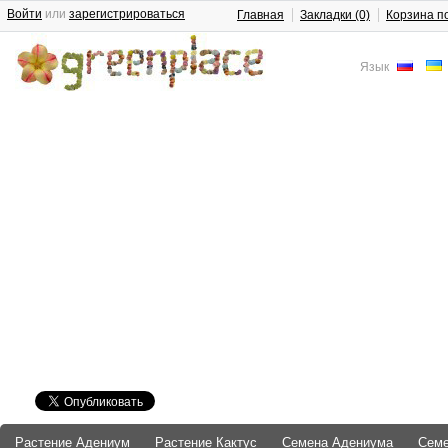
Войти
или
зарегистрироваться
Главная
Закладки (0)
Корзина п
Язык
Растение Адениум
Растение Кактус
Семена Адениума
Сем