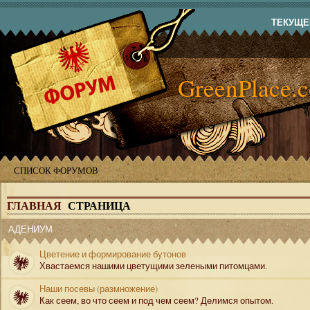
ТЕКУЩЕЕ
GreenPlace.
СПИСОК ФОРУМОВ
ГЛАВНАЯ
СТРАНИЦА
АДЕНИУМ
Цветение и формирование бутонов
Хвастаемся нашими цветущими зелеными питомцами.
Наши посевы (размножение)
Как сеем, во что сеем и под чем сеем? Делимся опытом.