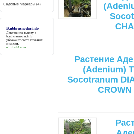
(Adeni
Садовые Маркеры (4)
Soco
CHA
B.nbkrasnodar.info
Девочки по вызову с
b.nbkrasnodar.info
ублажают состоятельных
мужчин.
o1.nb-23.com
Растение Ад
(Adenium) T
Socotranum D
CROWN
Рас
Аде