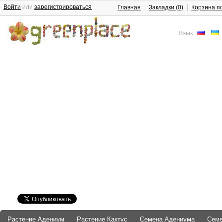
Войти
или
зарегистрироваться
Главная
Закладки (0)
Корзина п
Язык
Растение Адениум
Растение Кактус
Семена Адениума
Сем