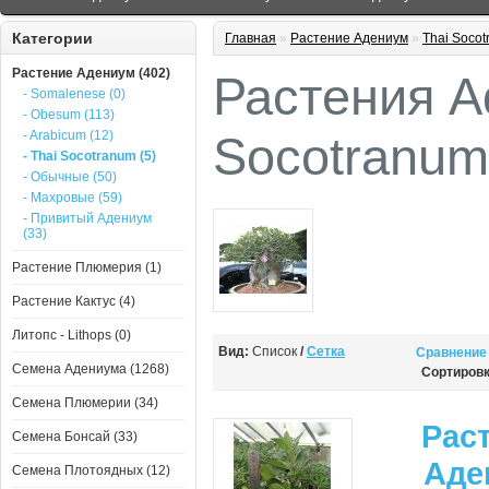
Категории
Главная
»
Растение Адениум
»
Thai Soco
Растение Адениум (402)
Растения A
- Somalenese (0)
- Obesum (113)
- Arabicum (12)
Socotranum
- Thai Socotranum (5)
- Обычные (50)
- Махровые (59)
- Привитый Адениум
(33)
Растение Плюмерия (1)
Растение Кактус (4)
Литопс - Lithops (0)
Вид:
Список
/
Сетка
Сравнение 
Семена Адениума (1268)
Сортировк
Семена Плюмерии (34)
Рас
Семена Бонсай (33)
Аде
Семена Плотоядных (12)