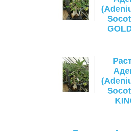
(Adeni
Soco
GOL
Рас
Аде
(Adeni
Soco
KI