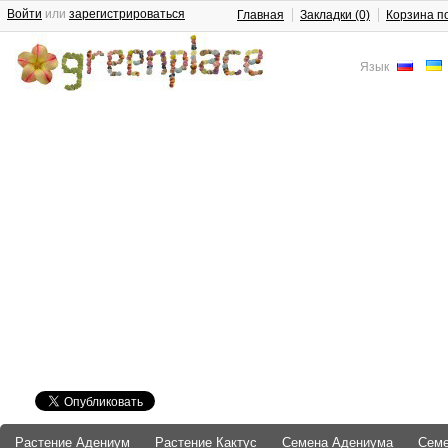
Войти
или
зарегистрироваться
Главная
Закладки (0)
Корзина п
Язык
Растение Адениум
Растение Кактус
Семена Адениума
Сем