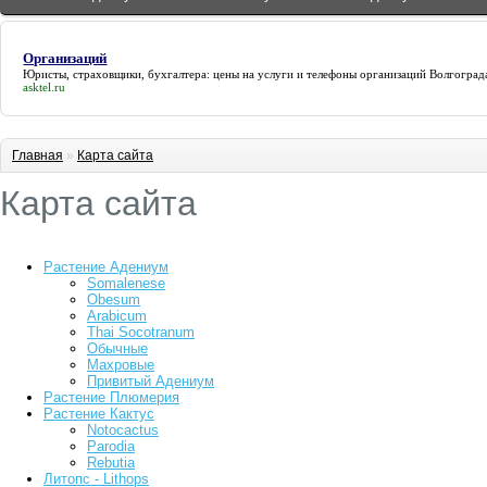
Организаций
Юристы, страховщики, бухгалтера: цены на услуги и телефоны
организаций
Волгограда
asktel.ru
Главная
»
Карта сайта
Карта сайта
Растение Адениум
Somalenese
Obesum
Arabicum
Thai Socotranum
Обычные
Махровые
Привитый Адениум
Растение Плюмерия
Растение Кактус
Notocactus
Parodia
Rebutia
Литопс - Lithops