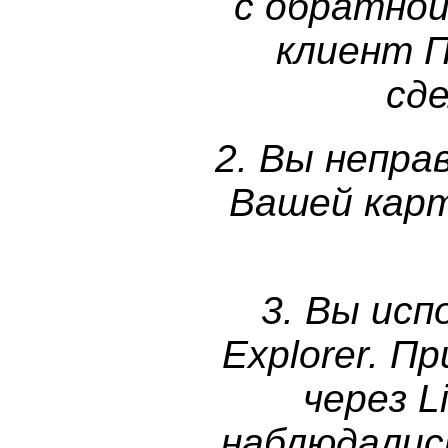
с обратно
клиент 
сд
2. Вы непра
Вашей кар
3. Вы исп
Explorer. 
через
L
наблюдалис