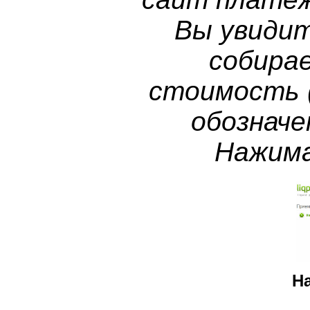
Вы увидит
собира
стоимость 
обозначе
Нажима
Н