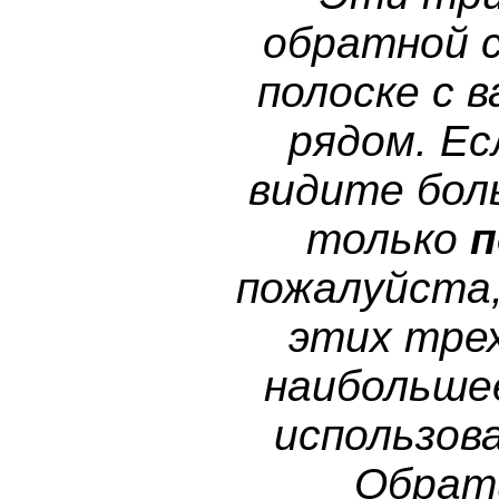
обратной 
полоске с 
рядом. Ес
видите бол
только
п
пожалуйста
этих тре
наибольше
использов
Обрати