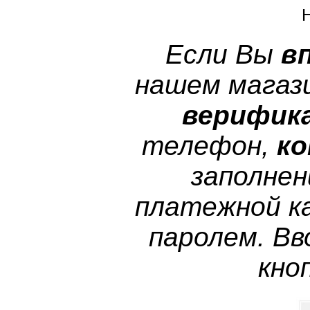
Если Вы
в
нашем магази
верифик
телефон,
ко
заполнен
платежной к
паролем. Вв
кно