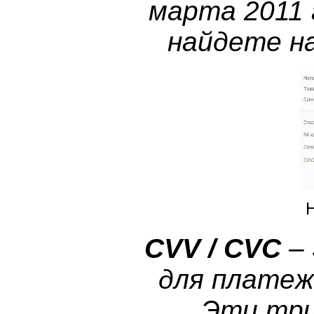
марта 2011
найдете н
CVV / CVC
– 
для платеж
Эти три