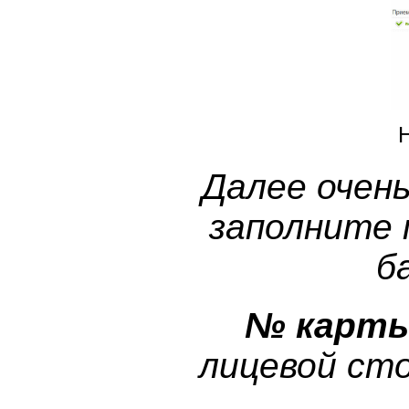
Далее очен
заполните 
б
№ карт
лицевой сто