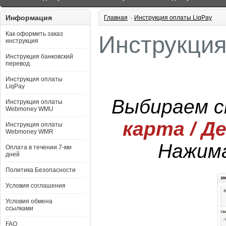
Информация
Главная
»
Инструкция оплаты LiqPay
Как оформить заказ
Инструкция
инструкция
Инструкция банковский
перевод
Инструкция оплаты
LiqPay
Выбираем с
Инструкция оплаты
Webmoney WMU
карта / Д
Инструкция оплаты
Webmoney WMR
Нажима
Оплата в течении 7-ми
дней
Политика Безопасности
Условия соглашения
Условия обмена
ссылками
FAQ