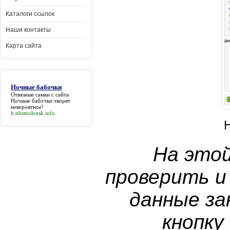
Каталоги ссылок
Наши контакты
Карта сайта
Ночные бабочки
Отвязные самки с сайта
Ночные бабочки
творят
невероятное!
b.nbsmolensk.info
На это
проверить и
данные за
кнопку