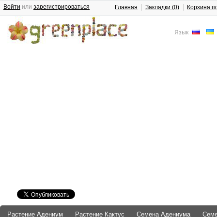
Войти
или
зарегистрироваться
Главная
Закладки (0)
Корзина п
Язык
Растение Адениум
Растение Кактус
Семена Адениума
Сем