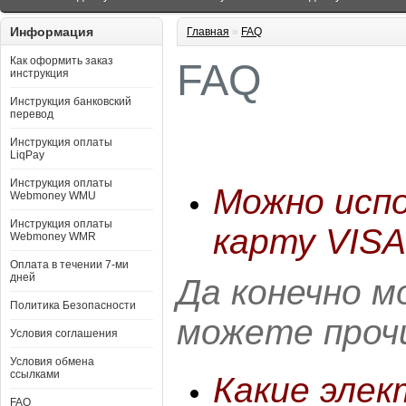
Информация
Главная
»
FAQ
Как оформить заказ
FAQ
инструкция
Инструкция банковский
перевод
Инструкция оплаты
LiqPay
Инструкция оплаты
Можно исп
Webmoney WMU
Инструкция оплаты
карту VISA
Webmoney WMR
Оплата в течении 7-ми
дней
Да конечно м
Политика Безопасности
можете про
Условия соглашения
Условия обмена
ссылками
Какие элек
FAQ