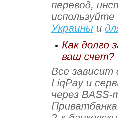
перевод, ин
используйте
Украины
и
дл
Как долго 
ваш счет?
Все зависит
LiqPay и сер
через BASS-
Приватбанка 
2-х банковски