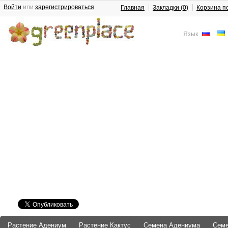
Войти
или
зарегистрироваться
Главная
Закладки (0)
Корзина п
Язык
Растение Адениум
Растение Кактус
Семена Адениума
Сем