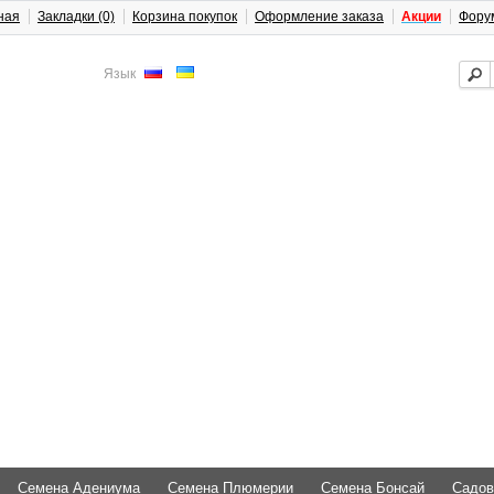
ная
Закладки (0)
Корзина покупок
Оформление заказа
Акции
Фору
Язык
Семена Адениума
Семена Плюмерии
Семена Бонсай
Садов