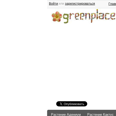
Войти
или
зарегистрироваться
Глав
Растение Адениум
Растение Кактус