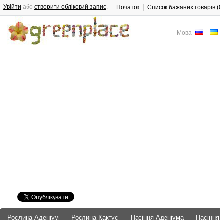
Увійти
або
створити обліковий запис
.
Початок
Список бажаних товарів (
Мова
Рослина Аденіум
Рослина Кактус
Насіння Аденіума
Насіння