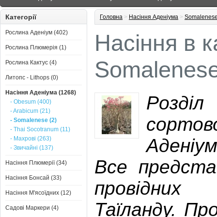
Категорії
Головна
>
Насіння Аденіума
>
Somalenes
Рослина Аденіум (402)
Насіння в к
Рослина Плюмерія (1)
Somalenes
Рослина Кактус (4)
Литопс - Lithops (0)
Насіння Аденіума (1268)
Розді
- Obesum (400)
- Arabicum (21)
сорто
- Somalenese (2)
- Thai Socotranum (11)
- Махрові (263)
Аденіу
- Звичайні (137)
Все представ
Насіння Плюмерії (34)
Насіння Бонсай (33)
провідних
Насіння М'ясоїдних (12)
Таїланду. Пр
Садові Маркери (4)