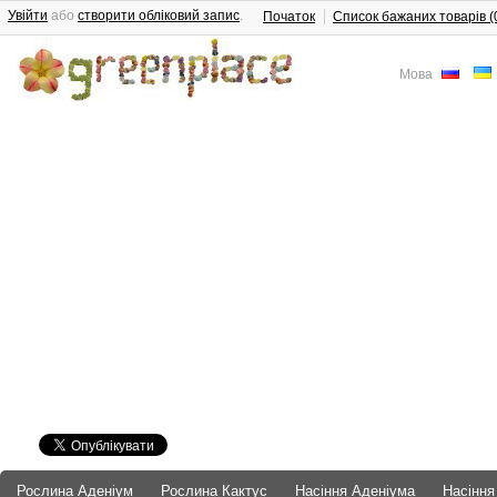
Увійти
або
створити обліковий запис
.
Початок
Список бажаних товарів (
Мова
Рослина Аденіум
Рослина Кактус
Насіння Аденіума
Насіння