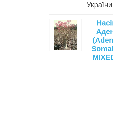
України
Нас
Аде
(Ade
Soma
MIXE