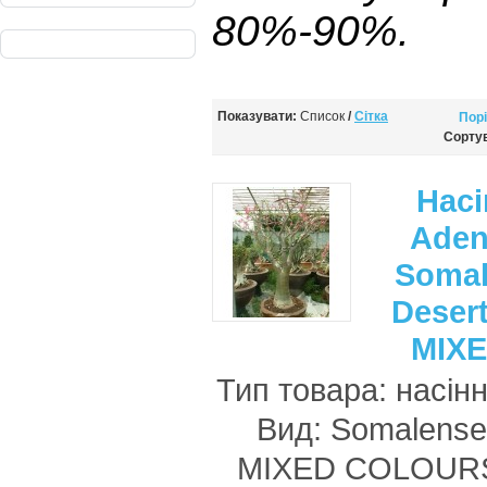
80%-90%.
Показувати:
Список
/
Сітка
Порі
Сорту
Нас
Ade
Soma
Desert
MIX
Тип товара: насін
Вид: Somalense
MIXED COLOURS 