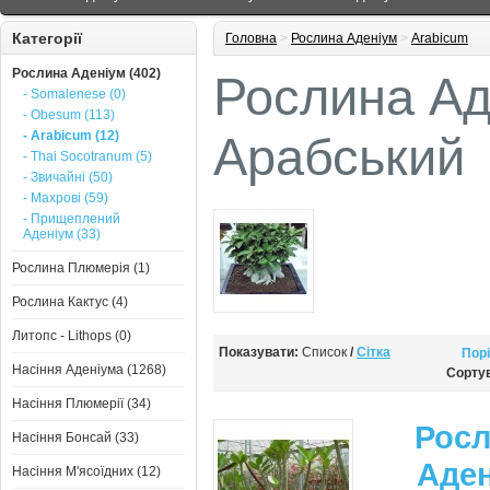
Категорії
Головна
>
Рослина Аденіум
>
Arabicum
Рослина Аденіум (402)
Рослина Ад
- Somalenese (0)
- Obesum (113)
- Arabicum (12)
Арабський
- Thai Socotranum (5)
- Звичайні (50)
- Махрові (59)
- Прищеплений
Аденіум (33)
Рослина Плюмерія (1)
Рослина Кактус (4)
Литопс - Lithops (0)
Показувати:
Список
/
Сітка
Порі
Насіння Аденіума (1268)
Сорту
Насіння Плюмерії (34)
Рос
Насіння Бонсай (33)
Аде
Насіння М'ясоїдних (12)