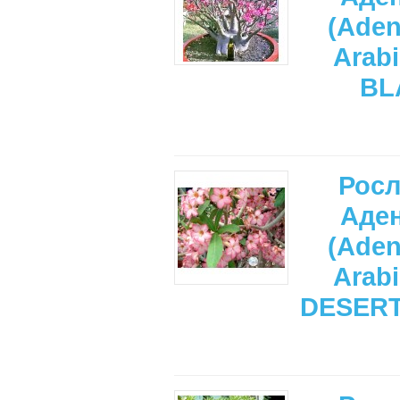
(Ade
Arab
BL
Рос
Аде
(Ade
Arab
DESERT