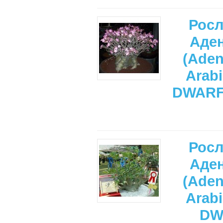
Рос
Аде
(Ade
Arab
DWARF
Рос
Аде
(Ade
Arab
DW