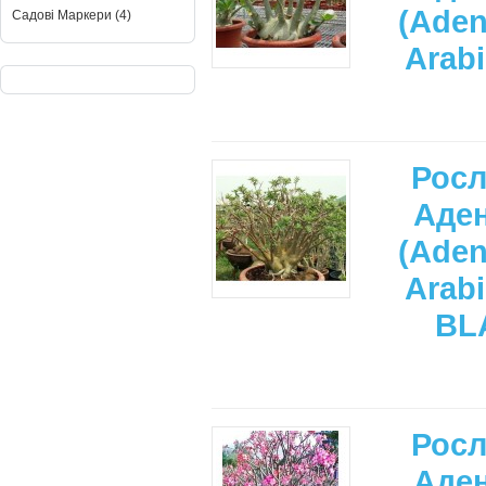
(Ade
Садові Маркери (4)
Arab
Рос
Аде
(Ade
Arab
BL
Рос
Аде