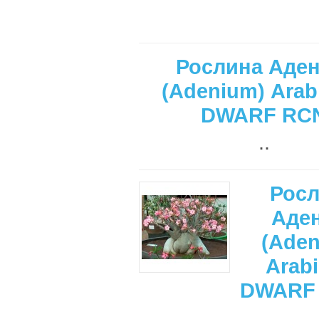
Рослина Аден
(Adenium) Ara
DWARF RC
..
Рос
Аде
(Ade
Arab
DWARF 