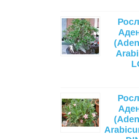
Рос
Аде
(Ade
Arab
L
Рос
Аде
(Ade
Arabicu