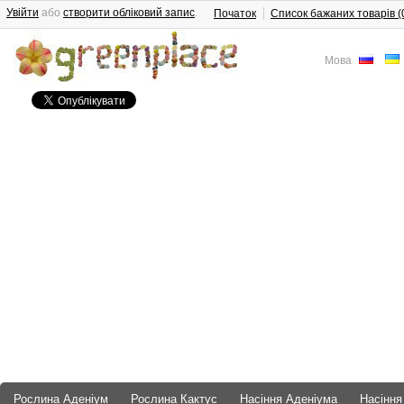
Увійти
або
створити обліковий запис
.
Початок
Список бажаних товарів (
Мова
Рослина Аденіум
Рослина Кактус
Насіння Аденіума
Насіння