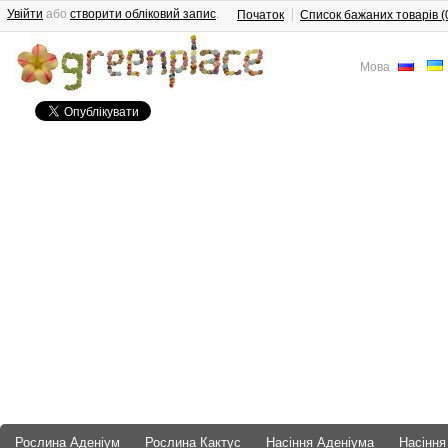
Увійти
або
створити обліковий запис
.
Початок
Список бажаних товарів (
Мова
Рослина Аденіум
Рослина Кактус
Насіння Аденіума
Насіння