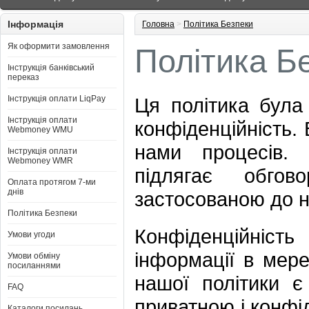
Інформація
Головна
>
Політика Безпеки
Як оформити замовлення
Політика Б
Інструкція банківський
переказ
Інструкція оплати LiqPay
Ця політика була
Інструкція оплати
конфіденційність.
Webmoney WMU
нами процесів. 
Інструкція оплати
Webmoney WMR
підлягає обго
Оплата протягом 7-ми
днів
застосованою до н
Політика Безпеки
Конфіденційніст
Умови угоди
інформації в мере
Умови обміну
посиланнями
нашої політики є
FAQ
приватною і конфі
Каталоги посилань