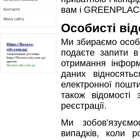
вам і GREENPLAC
Контакти
Мапа сайту
Особисті від
Ми збираємо особи
Https://flowers-
city.com.ua/
подаєте запити в
оперативная доставка
https://flowers-city.com.ua/
отримання інформ
цветов
flowers-city.com.ua
даних відносять
електронної пошт
також відомості 
реєстрації.
Ми зобов'язуємо
випадків, коли р