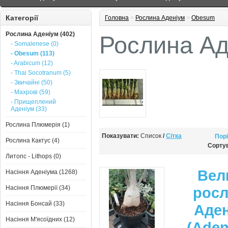
Категорії
Головна
>
Рослина Аденіум
>
Obesum
Рослина Аденіум (402)
Рослина Ад
- Somalenese (0)
- Obesum (113)
- Arabicum (12)
- Thai Socotranum (5)
- Звичайні (50)
- Махрові (59)
- Прищеплений
Аденіум (33)
Рослина Плюмерія (1)
Показувати:
Список
/
Сітка
Порі
Рослина Кактус (4)
Сорту
Литопс - Lithops (0)
Вел
Насіння Аденіума (1268)
Насіння Плюмерії (34)
рос
Насіння Бонсай (33)
Аде
Насіння М'ясоїдних (12)
(Ade