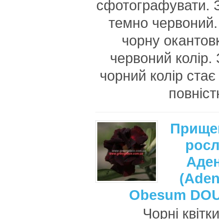
сфотографувати. З
темно червоний. 
чорну окантовк
червоний колір. 
чорний колір стає
повніст
Прище
рос
Аде
(Ade
Obesum DO
Чорні квітк