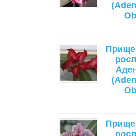
(Ade
Ob
Прище
рос
Аде
(Ade
Ob
Прище
рос