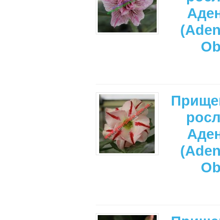
Аде
(Ade
Ob
Прище
рос
Аде
(Ade
Ob