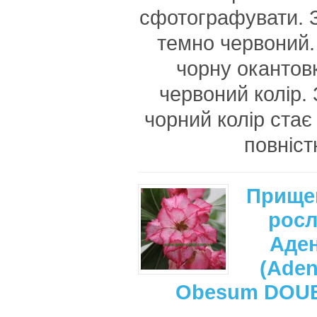
сфотографувати. З
темно червоний. 
чорну окантовк
червоний колір. 
чорний колір стає
повніст
Прище
рос
Аде
(Ade
Obesum DOU