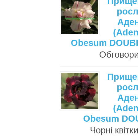
Прище
рос
Аде
(Ade
Obesum DOUB
Обговори
Прище
рос
Аде
(Ade
Obesum DO
Чорні квітк