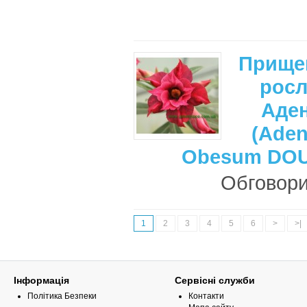
Прище
рос
Аде
(Ade
Obesum DO
Обговори
1
2
3
4
5
6
>
>|
Інформація
Сервісні служби
Політика Безпеки
Контакти