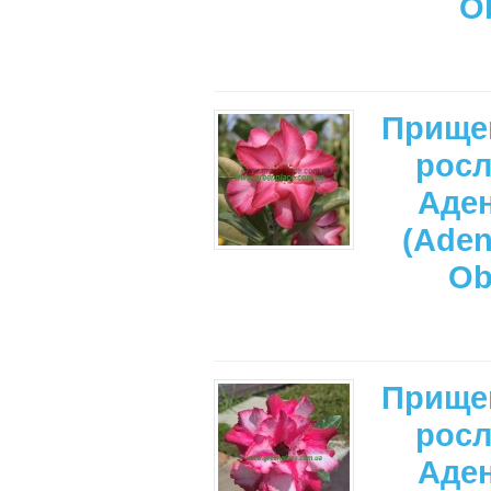
O
Прище
рос
Аде
(Ade
Ob
Прище
рос
Аде