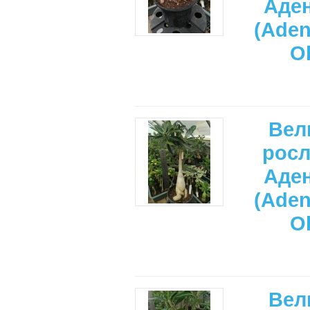
Аде
(Ade
O
Вел
рос
Аде
(Ade
O
Вел