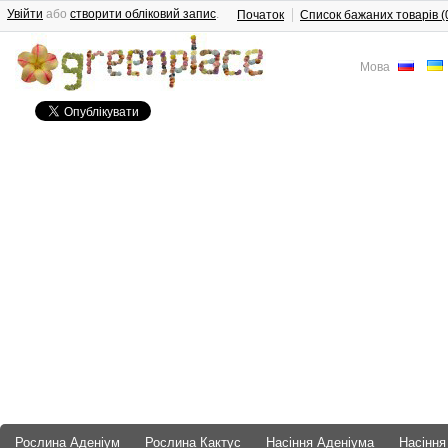
Увійти
або
створити обліковий запис
.
Початок
Список бажаних товарів (
Мова
Рослина Аденіум
Рослина Кактус
Насіння Аденіума
Насіння