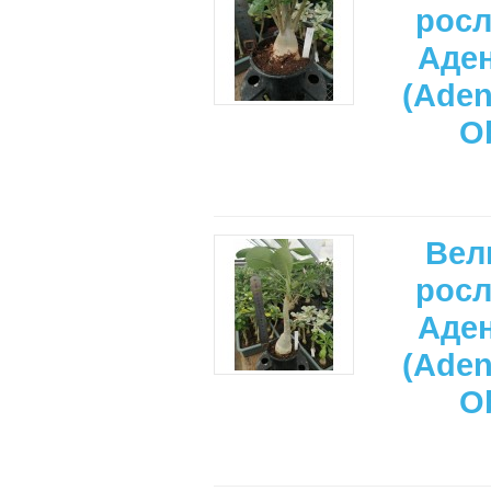
рос
Аде
(Ade
O
Вел
рос
Аде
(Ade
O