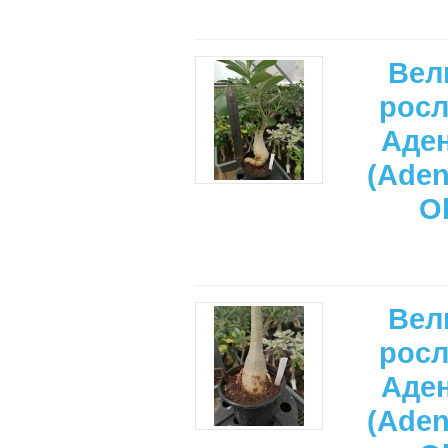
Вел
рос
Аде
(Ade
O
Вел
рос
Аде
(Ade