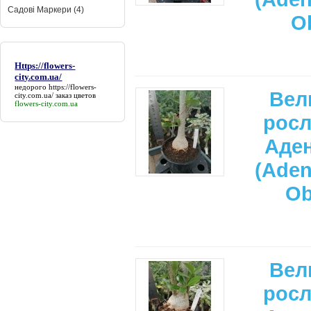
Садові Маркери (4)
O
Https://flowers-
city.com.ua/
недорого
https://flowers-
Вел
city.com.ua/
заказ цветов
flowers-city.com.ua
рос
Аде
(Ade
Ob
Вел
рос