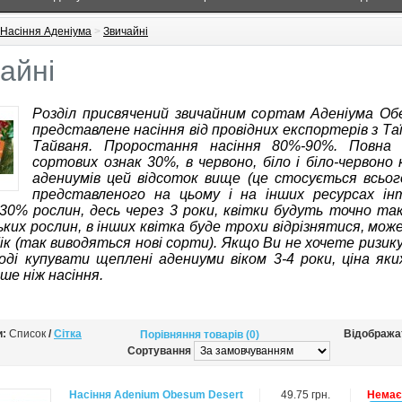
Насіння Аденіума
>
Звичайні
айні
Розділ присвячений звичайним сортам Аденіума Об
представлене насіння від провідних експортерів з Та
Тайваня. Проростання насіння 80%-90%. Повна 
сортових ознак 30%, в червоно, біло і біло-червоно 
адениумів цей відсоток вище (це стосується всьог
представленого на цьому і на інших ресурсах ін
30% рослин, десь через 3 роки, квітки будуть точно такі
ьких рослин, в інших квітка буде трохи відрізнятися, може
ік (так виводяться нові сорти). Якщо Ви не хочете ризик
ді купувати щеплені адениуми віком 3-4 роки, ціна яки
ьше ніж насіння.
и:
Список
/
Сітка
Відобража
Порівняння товарів (0)
Сортування
Насіння Adenium Obesum Desert
49.75 грн.
Немає 