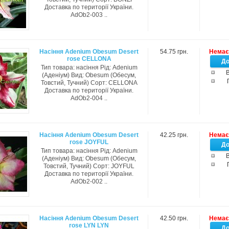
Доставка по території України.
AdOb2-003 ..
Насіння Adenium Obesum Desert
54.75 грн.
Немає 
rose CELLONA
Тип товара: насіння Рід: Adenium
В
(Аденіум) Вид: Obesum (Обесум,
Товстий, Тучний) Сорт: CELLONA
Доставка по території України.
AdOb2-004 ..
Насіння Adenium Obesum Desert
42.25 грн.
Немає 
rose JOYFUL
Тип товара: насіння Рід: Adenium
В
(Аденіум) Вид: Obesum (Обесум,
Товстий, Тучний) Сорт: JOYFUL
Доставка по території України.
AdOb2-002 ..
Насіння Adenium Obesum Desert
42.50 грн.
Немає 
rose LYN LYN