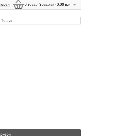
лерея
0 товар (товарів) - 0.00 грн.
аркери