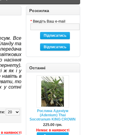
Розсилка
*
Введіть Ваш e-mail
Підписатись
есум. Все
їланду та
Відписатись
передача
квіткових
о насіння
тернету).
Останні
 ж як і у
 навіть в
увати, то
х у сотні
Рослина Аденіум
ти:
(Adenium) Thai
Socotranum KING CROWN
225.00 грн.
Немає в наявності
в наявності