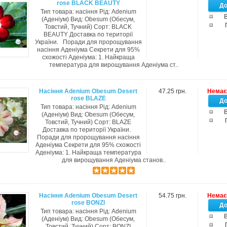
rose BLACK BEAUTY
Тип товара: насіння Рід: Adenium
В
(Аденіум) Вид: Obesum (Обесум,
Товстий, Тучний) Сорт: BLACK
BEAUTY Доставка по території
України. Поради для пророщування
насіння Аденіума Секрети для 95%
схожості Аденіума: 1. Найкраща
температура для вирощування Аденіума ст..
Насіння Adenium Obesum Desert
47.25 грн.
Немає 
rose BLAZE
Тип товара: насіння Рід: Adenium
В
(Аденіум) Вид: Obesum (Обесум,
Товстий, Тучний) Сорт: BLAZE
Доставка по території України.
Поради для пророщування насіння
Аденіума Секрети для 95% схожості
Аденіума: 1. Найкраща температура
для вирощування Аденіума станов..
Насіння Adenium Obesum Desert
54.75 грн.
Немає 
rose BONZI
Тип товара: насіння Рід: Adenium
В
(Аденіум) Вид: Obesum (Обесум,
Товстий, Тучний) Сорт: BONZI