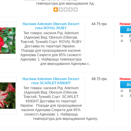
температура для вирощування Ад..
Насіння Adenium Obesum Desert
44.75 грн.
Немає 
rose ROYAL RUBY
Тип товара: насіння Рід: Adenium
В
(Аденіум) Вид: Obesum (Обесум,
Товстий, Тучний) Сорт: ROYAL RUBY
Доставка по території України.
Поради для пророщування насіння
Аденіума Секрети для 95% схожості
Аденіума: 1. Найкраща температура
для вирощування Аденіума с..
Насіння Adenium Obesum Desert
49.75 грн.
Немає 
rose SCARLET KNIGHT
Тип товара: насіння Рід: Adenium
В
(Аденіум) Вид: Obesum (Обесум,
Товстий, Тучний) Сорт: SCARLET
KNIGHT Доставка по території
України. Поради для пророщування
насіння Аденіума Секрети для 95%
схожості Аденіума: 1. Найкраща
температура для вирощування Аденіу..