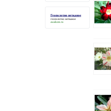
Геополотно нетканое
геополотно нетканое
awakom.ru