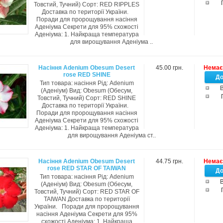
Товстий, Тучний) Сорт: RED RIPPLES
Доставка по території України.
Поради для пророщування насіння
Аденіума Секрети для 95% схожості
Аденіума: 1. Найкраща температура
для вирощування Аденіума ..
Насіння Adenium Obesum Desert
45.00 грн.
Немає 
rose RED SHINE
Тип товара: насіння Рід: Adenium
В
(Аденіум) Вид: Obesum (Обесум,
Товстий, Тучний) Сорт: RED SHINE
Доставка по території України.
Поради для пророщування насіння
Аденіума Секрети для 95% схожості
Аденіума: 1. Найкраща температура
для вирощування Аденіума ст..
Насіння Adenium Obesum Desert
44.75 грн.
Немає 
rose RED STAR OF TAIWAN
Тип товара: насіння Рід: Adenium
В
(Аденіум) Вид: Obesum (Обесум,
Товстий, Тучний) Сорт: RED STAR OF
TAIWAN Доставка по території
України. Поради для пророщування
насіння Аденіума Секрети для 95%
схожості Аденіума: 1. Найкраща