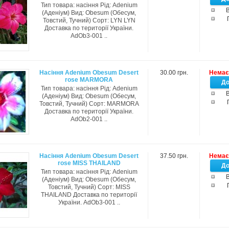
Тип товара: насіння Рід: Adenium
В
(Аденіум) Вид: Obesum (Обесум,
Товстий, Тучний) Сорт: LYN LYN
Доставка по території України.
AdOb3-001 ..
Насіння Adenium Obesum Desert
30.00 грн.
Немає 
rose MARMORA
Тип товара: насіння Рід: Adenium
В
(Аденіум) Вид: Obesum (Обесум,
Товстий, Тучний) Сорт: MARMORA
Доставка по території України.
AdOb2-001 ..
Насіння Adenium Obesum Desert
37.50 грн.
Немає 
rose MISS THAILAND
Тип товара: насіння Рід: Adenium
В
(Аденіум) Вид: Obesum (Обесум,
Товстий, Тучний) Сорт: MISS
THAILAND Доставка по території
України. AdOb3-001 ..