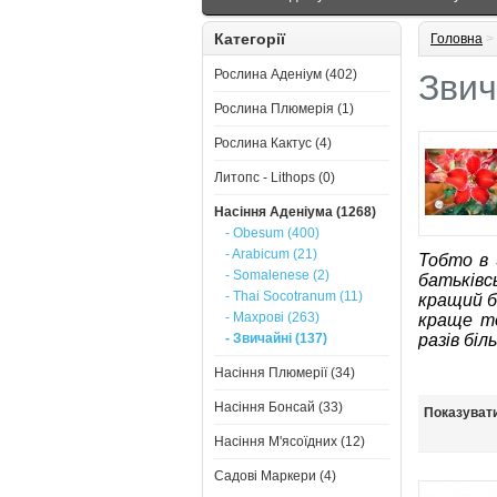
Категорії
Головна
>
Рослина Аденіум (402)
Звич
Рослина Плюмерія (1)
Рослина Кактус (4)
Литопс - Lithops (0)
Насіння Аденіума (1268)
- Obesum (400)
- Arabicum (21)
Тобто в 
- Somalenese (2)
батьківс
- Thai Socotranum (11)
кращий б
- Махрові (263)
краще то
- Звичайні (137)
разів біл
Насіння Плюмерії (34)
Насіння Бонсай (33)
Показуват
Насіння М'ясоїдних (12)
Садові Маркери (4)