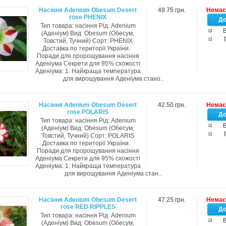
Насіння Adenium Obesum Desert
49.75 грн.
Немає 
rose PHENIX
Тип товара: насіння Рід: Adenium
В
(Аденіум) Вид: Obesum (Обесум,
Товстий, Тучний) Сорт: PHENIX
Доставка по території України.
Поради для пророщування насіння
Аденіума Секрети для 95% схожості
Аденіума: 1. Найкраща температура
для вирощування Аденіума стано..
Насіння Adenium Obesum Desert
42.50 грн.
Немає 
rose POLARIS
Тип товара: насіння Рід: Adenium
В
(Аденіум) Вид: Obesum (Обесум,
Товстий, Тучний) Сорт: POLARIS
Доставка по території України.
Поради для пророщування насіння
Аденіума Секрети для 95% схожості
Аденіума: 1. Найкраща температура
для вирощування Аденіума стан..
Насіння Adenium Obesum Desert
47.25 грн.
Немає 
rose RED RIPPLES
Тип товара: насіння Рід: Adenium
В
(Аденіум) Вид: Obesum (Обесум,