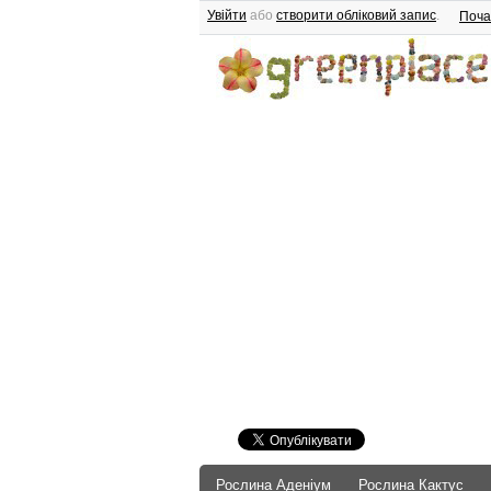
Увійти
або
створити обліковий запис
.
Поча
Рослина Аденіум
Рослина Кактус