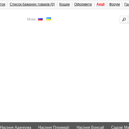
ток
Список бажаних товарів (0)
Кошик
Оформити
Акції
Форум
Га
Мова
Насіння Аденіума
Насіння Плюмерії
Насіння Бонсай
Садові М