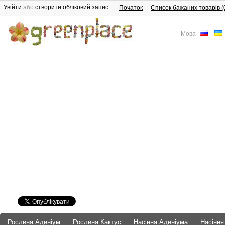
Увійти
або
створити обліковий запис
.
Початок
Список бажаних товарів (
Мова
Рослина Аденіум
Рослина Кактус
Насіння Аденіума
Насіння