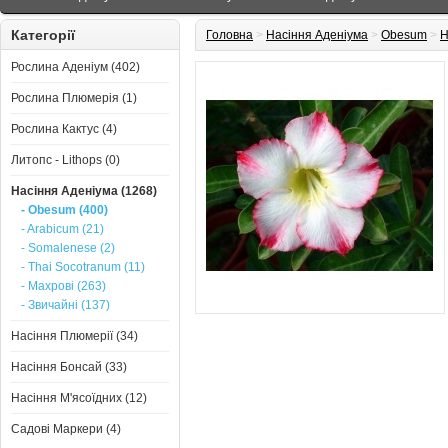
Категорії
Головна
>
Насіння Аденіума
>
Obesum
>
Н
Рослина Аденіум (402)
Рослина Плюмерія (1)
Рослина Кактус (4)
Литопс - Lithops (0)
Насіння Аденіума (1268)
- Obesum (400)
- Arabicum (21)
- Somalenese (2)
- Thai Socotranum (11)
- Махрові (263)
- Звичайні (137)
Насіння Плюмерії (34)
Насіння Бонсай (33)
Насіння М'ясоїдних (12)
Садові Маркери (4)