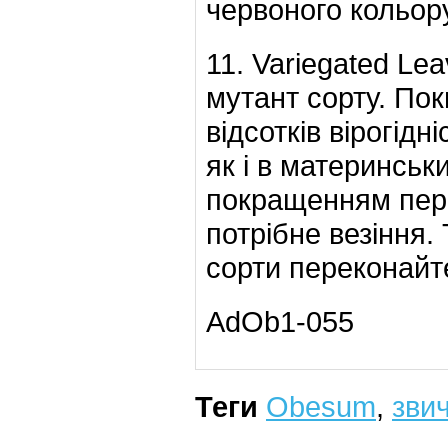
червоного кольору
11. Variegated Le
мутант сорту. Пок
відсотків вірогідн
як і в материнсь
покращенням пере
потрібне везіння.
сорти переконайт
AdOb1-055
Теги
Obesum
,
зви