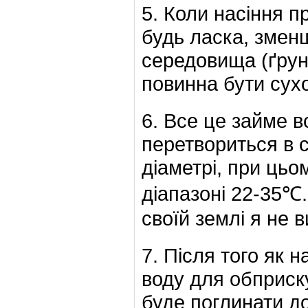
5. Коли насіння п
будь ласка, змен
середовища (ґрун
повинна бути сух
6. Все це займе в
перетвориться в с
діаметрі, при цьо
діапазоні 22-35℃.
своїй землі я не 
7. Після того як 
воду для обприску
буде поглинати д