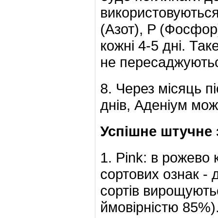
використовуютьс
(Азот), P (Фосфор
кожні 4-5 дні. Та
не пересаджуютьс
8. Через місяць п
днів, Аденіум мо
Успішне штучне з
1. Pink: в рожево
сортових ознак - 
сортів вирощуютьс
ймовірністю 85%)