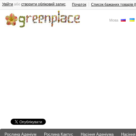
Увійти
або
створити обліковий запис
.
Початок
Список бажаних товарів (
Мова
Рослина Аденіум
Рослина Кактус
Насіння Аденіума
Насіння