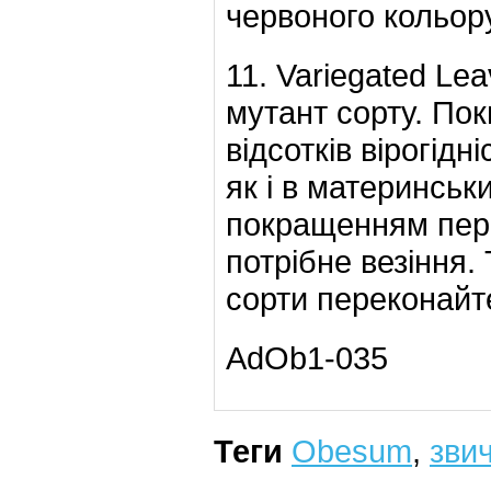
червоного кольору
11. Variegated Le
мутант сорту. Пок
відсотків вірогідн
як і в материнсь
покращенням пере
потрібне везіння.
сорти переконайт
AdOb1-035
Теги
Obesum
,
зви