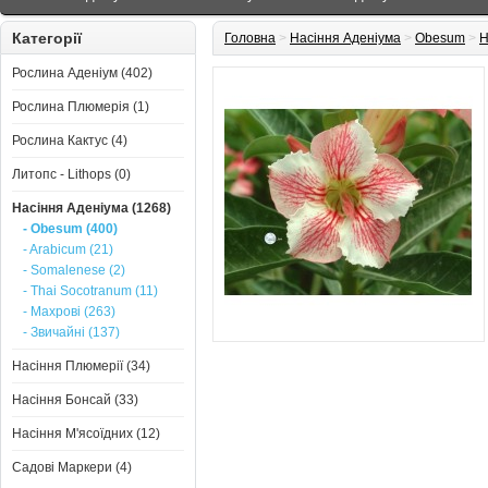
Категорії
Головна
>
Насіння Аденіума
>
Obesum
>
Н
Рослина Аденіум (402)
Рослина Плюмерія (1)
Рослина Кактус (4)
Литопс - Lithops (0)
Насіння Аденіума (1268)
- Obesum (400)
- Arabicum (21)
- Somalenese (2)
- Thai Socotranum (11)
- Махрові (263)
- Звичайні (137)
Насіння Плюмерії (34)
Насіння Бонсай (33)
Насіння М'ясоїдних (12)
Садові Маркери (4)