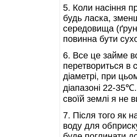
5. Коли насіння п
будь ласка, змен
середовища (ґрун
повинна бути сух
6. Все це займе в
перетвориться в с
діаметрі, при цьо
діапазоні 22-35℃.
своїй землі я не 
7. Після того як 
воду для обприску
буде поглинати д