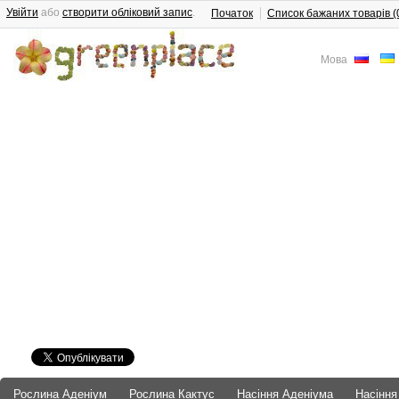
Увійти
або
створити обліковий запис
.
Початок
Список бажаних товарів (
Мова
Рослина Аденіум
Рослина Кактус
Насіння Аденіума
Насіння