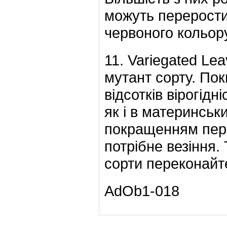
можуть перерости
червоного кольору
11. Variegated Le
мутант сорту. Пок
відсотків вірогідн
як і в материнсь
покращенням пере
потрібне везіння.
сорти переконайт
AdOb1-018