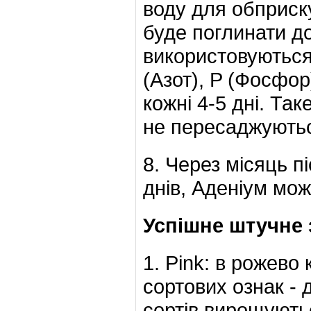
воду для обприску
буде поглинати д
використовуютьс
(Азот), P (Фосфор
кожні 4-5 дні. Та
не пересаджуютьс
8. Через місяць п
днів, Аденіум мо
Успішне штучне з
1. Pink: в рожево
сортових ознак - 
сортів вирощуютьс