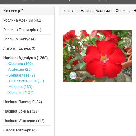
Категорії
Головна
>
Насіння Аденіума
>
Obesum
>
Н
Рослина Аденіум (402)
Рослина Плюмерія (1)
Рослина Кактус (4)
Литопс - Lithops (0)
Насіння Аденіума (1268)
- Obesum (400)
- Arabicum (21)
- Somalenese (2)
- Thai Socotranum (11)
- Махрові (263)
- Звичайні (137)
Насіння Плюмерії (34)
Насіння Бонсай (33)
Насіння М'ясоїдних (12)
Садові Маркери (4)