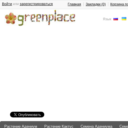
Войти
или
зарегистрироваться
Главная
Закладки (0)
Корзина п
Язык
Растение Адениум
Растение Кактус
Семена Адениума
Сем