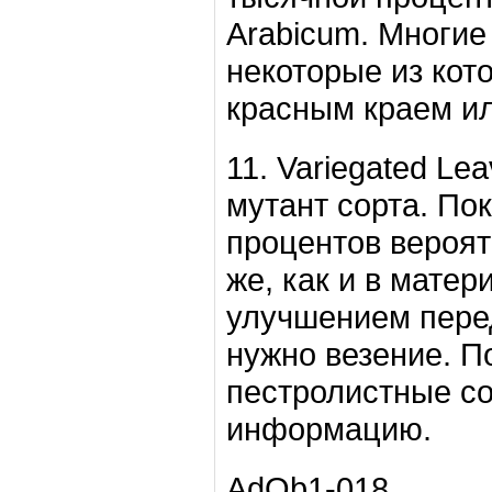
Arabicum. Многие
некоторые из кот
красным краем ил
11. Variegated Le
мутант сорта. По
процентов вероятн
же, как и в мате
улучшением перед
нужно везение. П
пестролистные со
информацию.
AdOb1-018