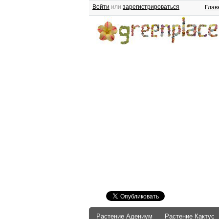
Войти
или
зарегистрироваться
Глав
Растение Адениум
Растение Кактус