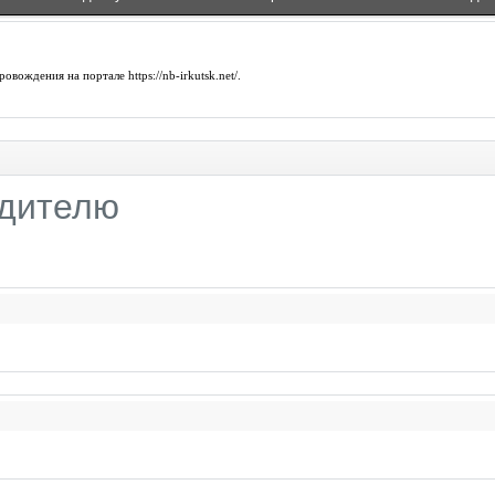
провождения на портале
https://nb-irkutsk.net/
.
одителю