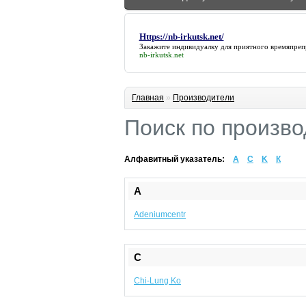
Https://nb-irkutsk.net/
Закажите индивидуалку для приятного времяпре
nb-irkutsk.net
Главная
»
Производители
Поиск по произв
Алфавитный указатель:
A
C
K
К
A
Adeniumcentr
C
Chi-Lung Ko