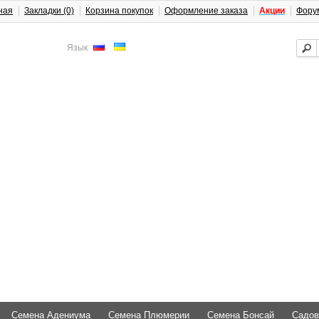
ная
Закладки (0)
Корзина покупок
Оформление заказа
Акции
Фору
Язык
Семена Адениума
Семена Плюмерии
Семена Бонсай
Садов