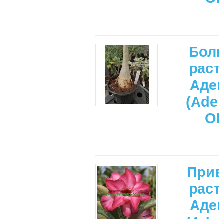
Бол
рас
Аде
(Ade
O
При
рас
Аде