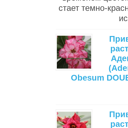
стает темно-крас
ис
При
рас
Аде
(Ade
Obesum DOU
При
рас