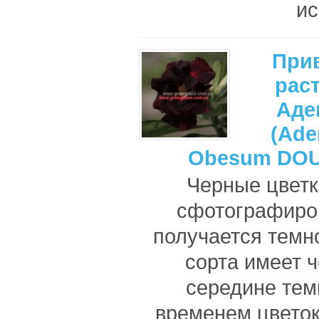
ис
При
рас
Аде
(Ade
Obesum DO
Черные цветк
сфотографиров
получается темно
сорта имеет ч
середине тем
временем цветок