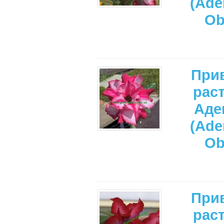
(Ade
Ob
При
рас
Аде
(Ade
Ob
При
рас