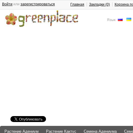
Войти
или
зарегистрироваться
Главная
Закладки (0)
Корзина п
Язык
Растение Адениум
Растение Кактус
Семена Адениума
Сем