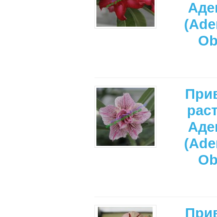
Аде
(Ade
Ob
При
рас
Аде
(Ade
Ob
При