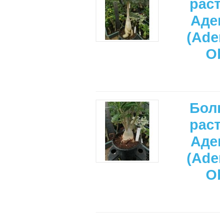
рас
Аде
(Ade
O
Бол
рас
Аде
(Ade
O