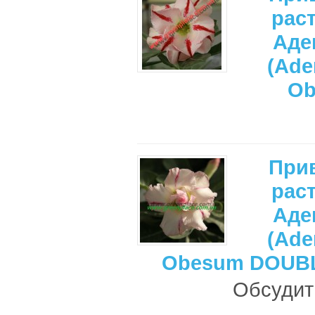
рас
Аде
(Ade
Ob
При
рас
Аде
(Ade
Obesum DOUB
Обсудить