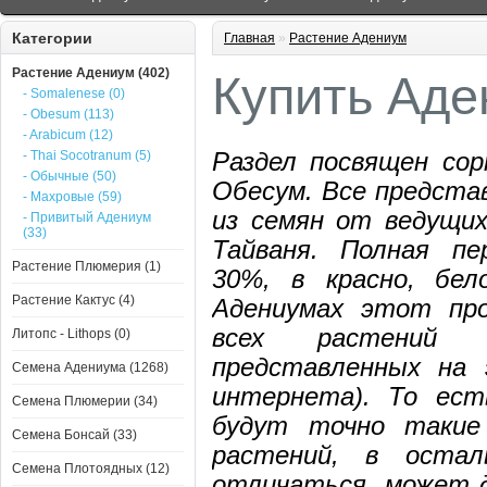
Категории
Главная
»
Растение Адениум
Растение Адениум (402)
Купить Аде
- Somalenese (0)
- Obesum (113)
- Arabicum (12)
- Thai Socotranum (5)
Раздел посвящен со
- Обычные (50)
Обесум. Все предст
- Махровые (59)
из семян от ведущих
- Привитый Адениум
(33)
Тайваня. Полная пе
Растение Плюмерия (1)
30%, в красно, бел
Растение Кактус (4)
Адениумах этот пр
всех растений 
Литопс - Lithops (0)
представленных на 
Семена Адениума (1268)
интернета). То ест
Семена Плюмерии (34)
будут точно такие
Семена Бонсай (33)
растений, в оста
Семена Плотоядных (12)
отличаться, может 