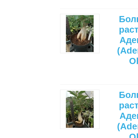
Бол
рас
Аде
(Ade
O
Бол
рас
Аде
(Ade
O