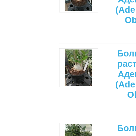
(Ade
Ob
Бол
рас
Аде
(Ade
O
Бол