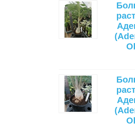
Бол
рас
Аде
(Ade
O
Бол
рас
Аде
(Ade
O