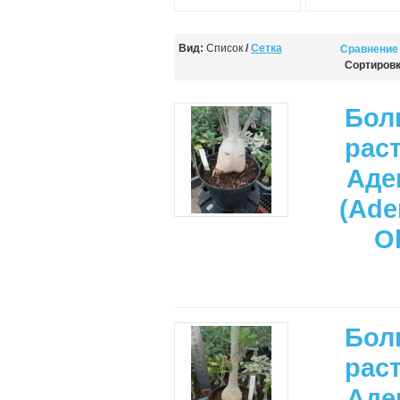
Вид:
Список
/
Сетка
Сравнение 
Сортировк
Бол
рас
Аде
(Ade
O
Бол
рас
Аде