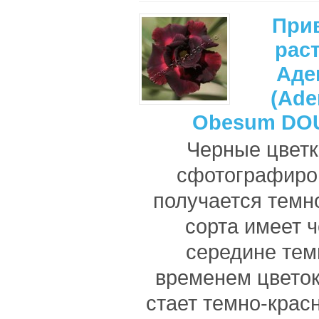
При
рас
Аде
(Ade
Obesum DO
Черные цветк
сфотографиров
получается темно
сорта имеет ч
середине тем
временем цветок
стает темно-крас