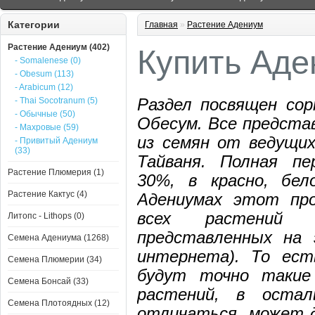
Категории
Главная
»
Растение Адениум
Растение Адениум (402)
Купить Аде
- Somalenese (0)
- Obesum (113)
- Arabicum (12)
- Thai Socotranum (5)
Раздел посвящен со
- Обычные (50)
Обесум. Все предст
- Махровые (59)
из семян от ведущих
- Привитый Адениум
(33)
Тайваня. Полная пе
Растение Плюмерия (1)
30%, в красно, бел
Растение Кактус (4)
Адениумах этот пр
всех растений 
Литопс - Lithops (0)
представленных на 
Семена Адениума (1268)
интернета). То ест
Семена Плюмерии (34)
будут точно такие
Семена Бонсай (33)
растений, в оста
Семена Плотоядных (12)
отличаться, может 