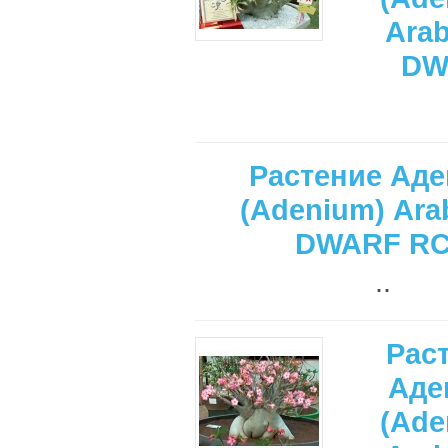
Ara
DW
Растение Ад
(Adenium) Ara
DWARF R
..
Рас
Аде
(Ade