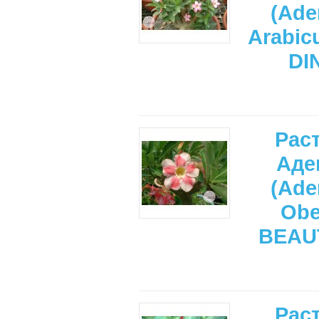
(Ade
Arabic
DI
Рас
Аде
(Ade
Ob
BEAU
Рас