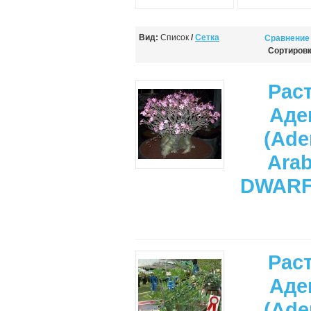
Вид:
Список
/
Сетка
Сравнение 
Сортировк
Рас
Аде
(Ade
Ara
DWARF
Рас
Аде
(Ade