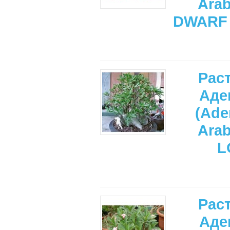
Ara
DWARF 
Рас
Аде
(Ade
Ara
L
Рас
Аде