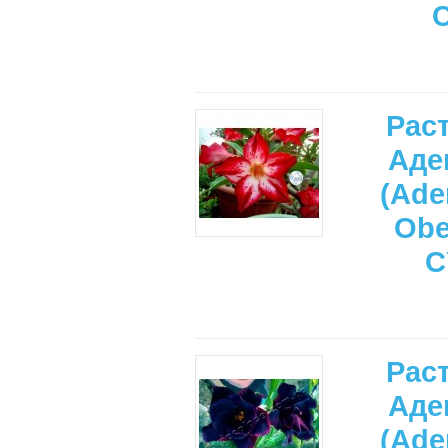
Рас
Аде
(Ade
Ob
C
Рас
Аде
(Ade