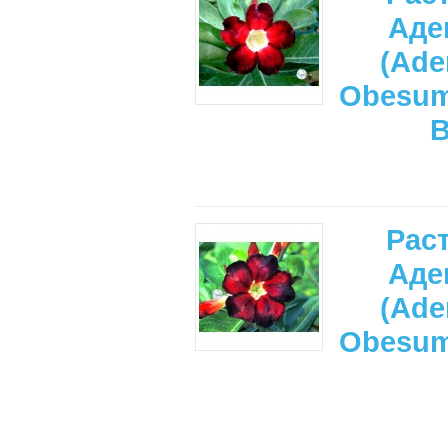
Аде
(Ade
Obesu
Рас
Аде
(Ade
Obesu