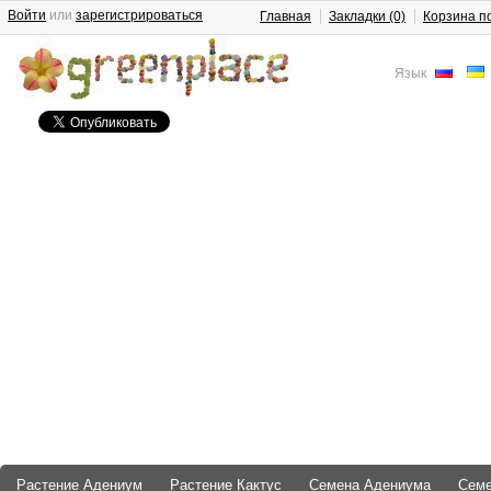
Войти
или
зарегистрироваться
Главная
Закладки (0)
Корзина п
Язык
Растение Адениум
Растение Кактус
Семена Адениума
Сем