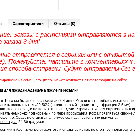
ие
Характеристики
Отзывы (0)
ние! Заказы с растениями отправляются в на
 заказа 3 дня!
ние отправляется в горшках или с открытой 
а). Пожалуйста, напишите в комментариях к з
ния способа отправки, будут отправлены без 
выращено из семян, его цветок может отличатся от фотографии на сайте.
ия для посадки Адениума после пересылки:
нт
. Рыхлый быстро просыхаемый (3-4 дня). Можно взять любой качественный
авить разрыхлитель 30-50% (перлит, гравий, цеолит и т.д., фракция 2-5 мм).
лив
. После посадки не поливать 1-2 недели. Утром и вечером опрыскивать во
ивать немножко под корень и по мере просыхания. Когда появляться свежие л
вещение
. Сразу не ставить на прямое солнце, постепенно приучать.
мпература
: 24-30 градусов.
есылки в Адениума могут желтеть и опадать листья, не стоит волноваться, эт