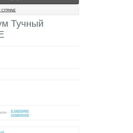
 CITRINE
ум Тучный
E
в закладки
 или -
сравнение
ыв