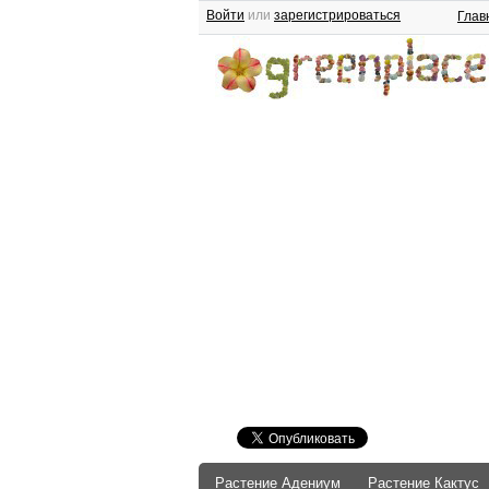
Войти
или
зарегистрироваться
Глав
Растение Адениум
Растение Кактус