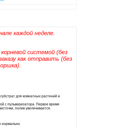
чале каждой неделе.
корневой системой (без
аказу как отправить (без
горшка).
 субстрат для комнатных растений и
дой с пульверизатора. Первое время
источки, полив увеличивается.
о нормально.