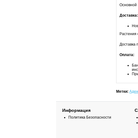
Основной 
Доставка:
Но
Растения 
Доставка 
Оплата:
Бан
инс
При
Метки:
Аде
Информация
С
Политика Безопасности