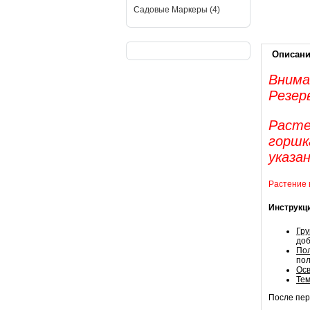
Садовые Маркеры (4)
Описан
Внима
Резерв
Расте
горшк
указа
Растение 
Инструкц
Гру
доб
По
пол
Ос
Те
После пер