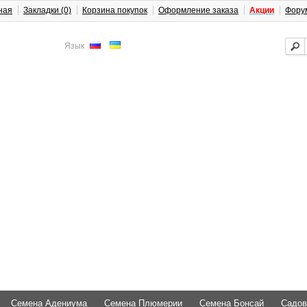
ная
Закладки (0)
Корзина покупок
Оформление заказа
Акции
Фору
Язык
Семена Адениума
Семена Плюмерии
Семена Бонсай
Садов