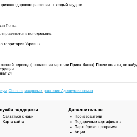
признак здорового растения - твердый каудекс.
вая Почта
отправляются в понедельник.
по территории Украины.
ковский перевод (пополнения карточки Приватбанка). После оплаты, не забуд
трукции.
ват 24
ниум
,
Obesum
,
махровые
,
растение Адениум из семян
лужба поддержки
Дополнительно
Связаться с нами
Производители
Карта сайта
Подарочные сертификаты
Партнёрская программа
Акции