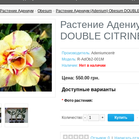
Растение Адениум
»
Obesum
»
Растение Адениум (Adenium) Obesum DOUBLE
Растение Адени
DOUBLE CITRIN
Производитель:
Adeniumcentr
Модель:
R-AdOb2-001M
Наличие:
Нет в наличии
Цена: 550.00 грн.
Доступные варианты
*
Фото растения:
Количество:
-
+
-
Отзывов: 0
|
Написать отз