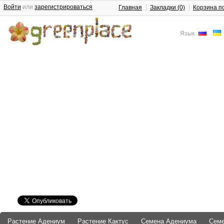
Войти
или
зарегистрироваться
Главная
Закладки (0)
Корзина п
Язык
Растение Адениум
Растение Кактус
Семена Адениума
Сем