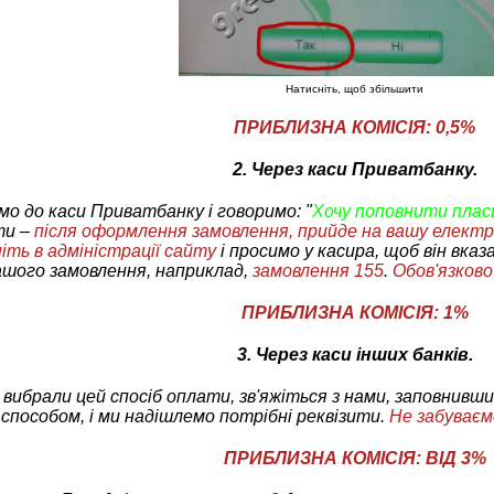
Натисніть, щоб збільшити
ПРИБЛИЗНА КОМІСІЯ: 0,5%
2. Через каси Приватбанку.
мо до каси Приватбанку і говоримо: "
Хочу поповнити плас
ти
–
після оформлення замовлення, прийде на вашу елект
іть в адміністрації сайту
і просимо у касира, щоб він вказ
ашого замовлення, наприклад,
замовлення 155
.
Обов'язково
ПРИБЛИЗНА КОМІСІЯ: 1%
3. Через каси інших банків.
вибрали цей спосіб оплати, зв'яжіться з нами, заповнивш
способом, і ми надішлемо потрібні реквізити.
Не забуваєм
ПРИБЛИЗНА КОМІСІЯ: ВІД 3%