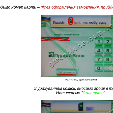
одимо номер карти –
після оформлення замовлення, прий
Натисніть, щоб збільшити
З урахуванням комісії, вносимо гроші в т
Натискаємо "
Сплатити
":