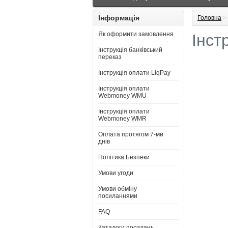
Інформація
Головна
>
Як оформити замовлення
Інст
Інструкція банківський
переказ
Інструкція оплати LiqPay
Інструкція оплати
Webmoney WMU
Інструкція оплати
Webmoney WMR
Оплата протягом 7-ми
днів
Політика Безпеки
Умови угоди
Умови обміну
посиланнями
FAQ
Каталоги посилань