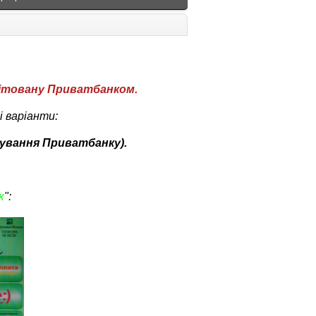
ітовану Приватбанком.
 варіанти:
ування Приватбанку).
к
":