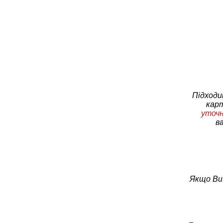
Підходи
кар
уточн
в
Якщо Ви 