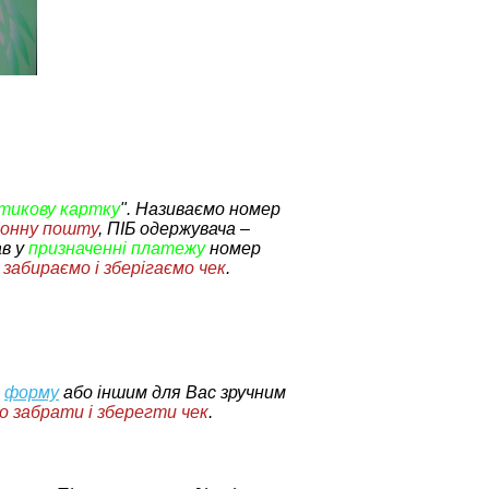
тикову картку
". Називаємо номер
ронну пошту
,
ПІБ одержувача –
ав у
призначенні платежу
номер
 забираємо і зберігаємо чек
.
и
форму
або іншим для Вас зручним
о забрати і зберегти чек
.