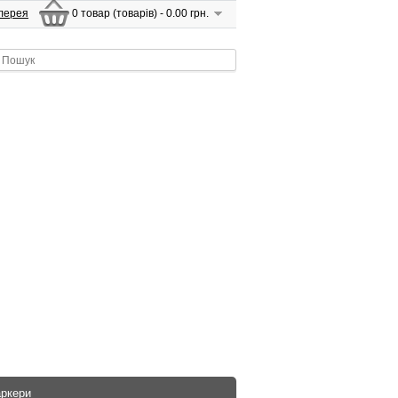
лерея
0 товар (товарів) - 0.00 грн.
аркери