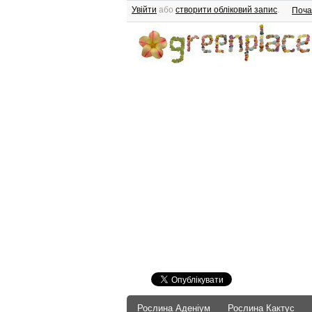
Увійти
або
створити обліковий запис
.
Поча
Рослина Аденіум
Рослина Кактус