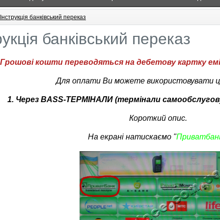
Інструкція банківський переказ
рукція банківський переказ
Грошові кошти переводяться на дебетову картку ем
Для оплати Ви можете використовувати ці
1. Через BASS-ТЕРМІНАЛИ (термінали самообслугов
Короткий опис.
На екрані натискаємо "
Приватбан