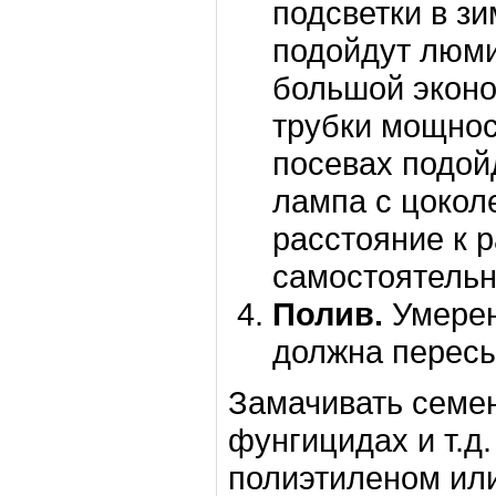
подсветки в з
подойдут люми
большой экон
трубки мощнос
посевах подой
лампа с цокол
расстояние к 
самостоятельно
Полив.
Умерен
должна пересы
Замачивать семен
фунгицидах и т.д
полиэтиленом или