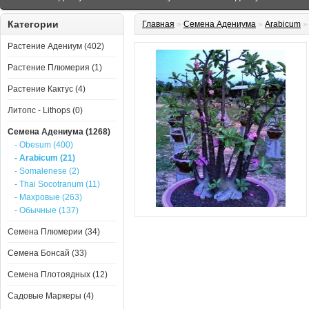
Категории
Главная
»
Семена Адениума
»
Arabicum
Растение Адениум (402)
Растение Плюмерия (1)
Растение Кактус (4)
Литопс - Lithops (0)
Семена Адениума (1268)
- Obesum (400)
- Arabicum (21)
- Somalenese (2)
- Thai Socotranum (11)
- Махровые (263)
- Обычные (137)
Семена Плюмерии (34)
Семена Бонсай (33)
Семена Плотоядных (12)
Садовые Маркеры (4)