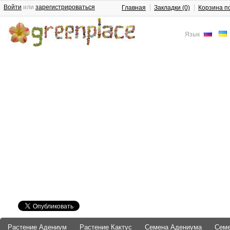
Войти
или
зарегистрироваться
Главная
Закладки (0)
Корзина п
Язык
Растение Адениум
Растение Кактус
Семена Адениума
Сем