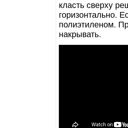
класть сверху ре
горизонтально. Е
полиэтиленом. П
накрывать.