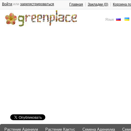
Войти
или
зарегистрироваться
Главная
Закладки (0)
Корзина п
Язык
Растение Адениум
Растение Кактус
Семена Адениума
Сем