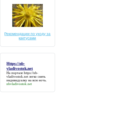
Рекомендации по уходу за
кактусами
Https://nb-
vladivostok.net
На портале
https://nb-
vladivostok.net
легко снять
индивидуалку на всю ночь.
nbvladivostok.net