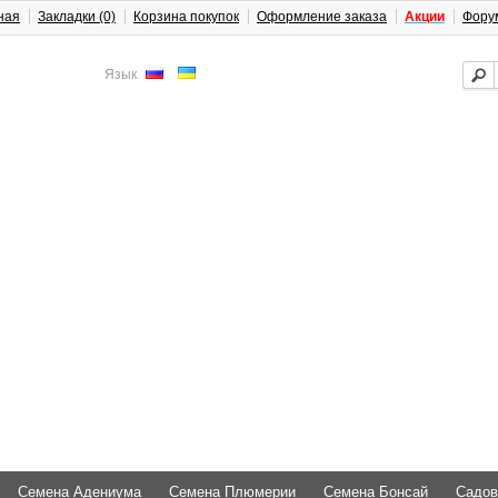
ная
Закладки (0)
Корзина покупок
Оформление заказа
Акции
Фору
Язык
Семена Адениума
Семена Плюмерии
Семена Бонсай
Садов