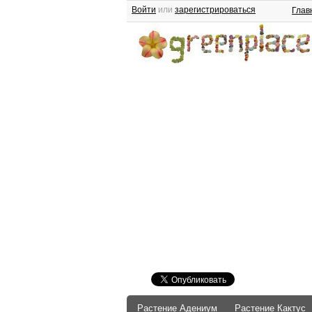
Войти
или
зарегистрироваться
Глав
Растение Адениум
Растение Кактус