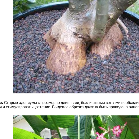
е:
Старые адениумы с чрезмерно длинными, безлистными ветвями необходим
я и стимулировать цветение. В идеале обрезка должна быть проведена однов