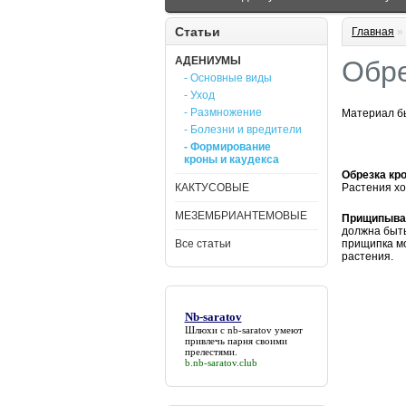
Статьи
Главная
»
АДЕНИУМЫ
Обре
- Основные виды
- Уход
- Размножение
Материал бы
- Болезни и вредители
- Формирование
кроны и каудекса
Обрезка кр
КАКТУСОВЫЕ
Растения хо
МЕЗЕМБРИАНТЕМОВЫЕ
Прищипыва
должна быть
Все статьи
прищипка мо
растения.
Nb-saratov
Шлюхи с
nb-saratov
умеют
привлечь парня своими
прелестями.
b.nb-saratov.club