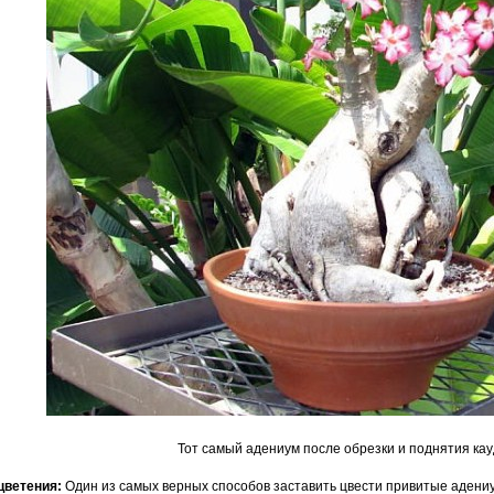
Тот самый адениум после обрезки и поднятия кау
цветения:
Один из самых верных способов заставить цвести привитые адениу