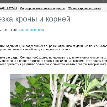
АДЕНИУМЫ
»
Формирование кроны и каудекса
»
Обрезка кроны и корней
зка кроны и корней
л взят с сайта
adeniumcenter.ru
оны:
Адениумы, не подвергшиеся обрезке, отращивают длинные побеги, кото
рошо отзываются на обрезку в следующих случаях:
ние рассады:
Сеянцы необходимо прищипывать для получения компактных,
 проведена в период активного роста. Проведенный вовремя, этот прием при
жет привести к развитию большого количества мелких побегов, которые выг