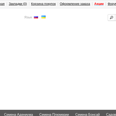
ная
Закладки (0)
Корзина покупок
Оформление заказа
Акции
Фору
Язык
Семена Адениума
Семена Плюмерии
Семена Бонсай
Садов