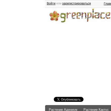
Войти
или
зарегистрироваться
Глав
Растение Адениум
Растение Кактус