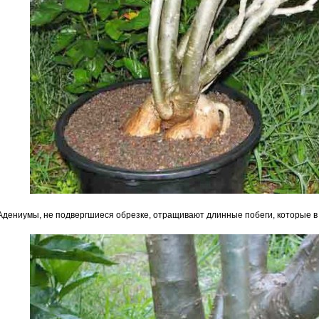
Адениумы, не подвергшиеся обрезке, отращивают длинные побеги, которые в