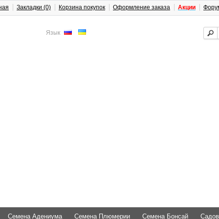
ная
Закладки (0)
Корзина покупок
Оформление заказа
Акции
Фору
Язык
Семена Адениума
Семена Плюмерии
Семена Бонсай
Садов