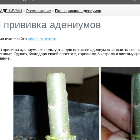
АДЕНИУМЫ
»
Размножение
»
Flat - прививка адениумов
 - прививка адениумов
л взят с сайта
adenium.ucoz.ru
ая) прививка адениумов используется для прививки адениумов сравнительно 
етнаме. Однако, благодаря своей простоте, хорошему, быстрому и чистому с
нение.