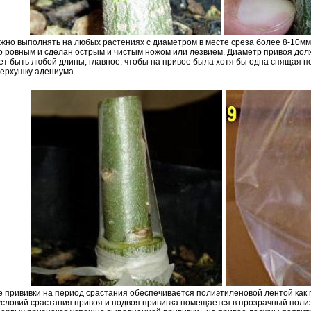
жно выполнять на любых растениях с диаметром в месте среза более 8-10мм.
 ровным и сделан острым и чистым ножом или лезвием. Диаметр привоя дол
т быть любой длины, главное, чтобы на привое была хотя бы одна спящая по
ерхушку адениума.
 прививки на период срастания обеспечивается полиэтиленовой лентой как
словий срастания привоя и подвоя прививка помещается в прозрачный полиэ