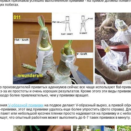
ервых признаков успешно выполненной прививки - на привое должны появит
их побегах.
 производителей привитых адениумов сейчас все чаще используют flat-приви
з-за их простоты и очень хороших результатов. Кроме этого эти виды прививк
раздо более привлекательно, чем у прививки вращеп.
ения
V-образной прививки
на подвое делают V-образный вырез, а привой обр
at-прививки, этот вид прививки удалось еще более упростить (фото справа). 
пакет или небольшой кусочек пленки просто надевается на прививку и с не
ишут, что опытный работник может выполнить до 6-7 таких прививок в минуту.