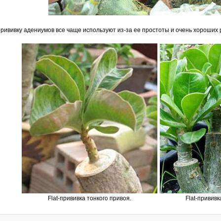
-прививку адениумов все чаще используют из-за ее простоты и очень хороших 
Flat-прививка тонкого привоя.
Flat-прививк