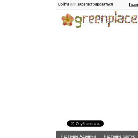
Войти
или
зарегистрироваться
Глав
Растение Адениум
Растение Кактус