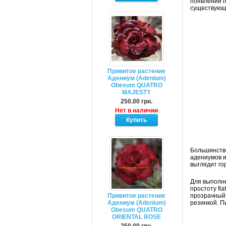
появлении п
существующ
Привитое растение
Адениум (Adenium)
Obesum QUATRO
MAJESTY
250.00 грн.
Нет в наличии
Большинство
адениумов и
выглядит го
Для выполн
простоту fl
Привитое растение
прозрачный 
Адениум (Adenium)
резинкой. П
Obesum QUATRO
ORIENTAL ROSE