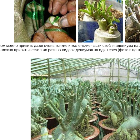
ом можно привить даже очень тонкие и маленькие части стебля адениума на
ко можно привить несколько разных видов адениумов на один срез (фото в цент