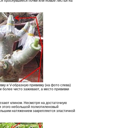
ся проснувшиеся почки или новые листья на
вку и V-образную прививку (на фото слева)
и более чисто заживают, а место прививки
езают клином. Несмотря на достаточную
Для этого небольшой полиэтиленовый
большим натяжением закрепляется эластичной