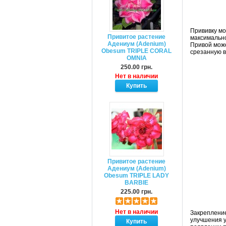
Прививку мо
Привитое растение
максимально
Адениум (Adenium)
Привой може
Obesum TRIPLE CORAL
срезанную в
OMNIA
250.00 грн.
Нет в наличии
Привитое растение
Адениум (Adenium)
Obesum TRIPLE LADY
BARBIE
225.00 грн.
Нет в наличии
Закрепление
улучшения у