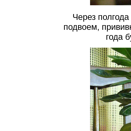
Через полгода
подвоем, привив
года б