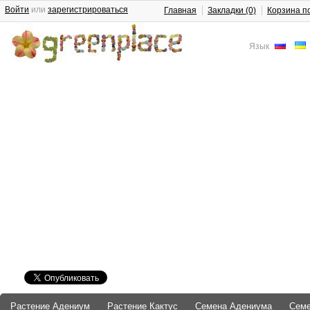
Войти
или
зарегистрироваться
Главная
Закладки (0)
Корзина п
Язык
Растение Адениум
Растение Кактус
Семена Адениума
Сем