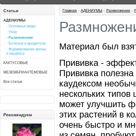
Статьи
Главная
»
АДЕНИУМЫ
»
Размножение
»
АДЕНИУМЫ
Размножени
- Основные виды
- Уход
- Размножение
- Болезни и вредители
Материал был взя
- Формирование кроны
и каудекса
Прививка - эффек
КАКТУСОВЫЕ
Прививка полезна 
МЕЗЕМБРИАНТЕМОВЫЕ
каудексом необы
Все статьи
нескольких типов 
может улучшить ф
этих растений в к
Рекомендуем
очень быстро и м
из семян, пробую