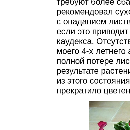
требуют более сба
рекомендовал сух
с опаданием листв
если это приводит
каудекса. Отсутст
моего 4-х летнего
полной потере лис
результате растен
из этого состояни
прекратило цветен