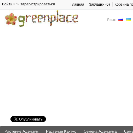
Войти
или
зарегистрироваться
Главная
Закладки (0)
Корзина п
Язык
Растение Адениум
Растение Кактус
Семена Адениума
Сем