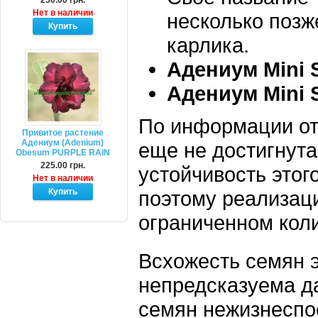
250.00 грн.
Нет в наличии
несколько позже
карлика.
Адениум Mini S
Адениум Mini 
По информации от
Привитое растение
Адениум (Adenium)
еще не достигнута
Obesum PURPLE RAIN
225.00 грн.
устойчивость этог
Нет в наличии
поэтому реализаци
ограниченном коли
Всхожесть семян э
непредсказуема д
семян нежизнеспос