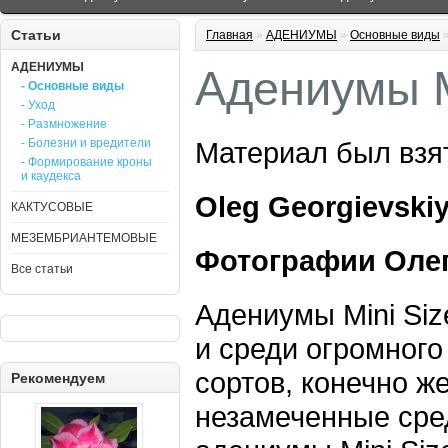
Статьи
Главная
»
АДЕНИУМЫ
»
Основные виды
АДЕНИУМЫ
Адениумы M
- Основные виды
- Уход
- Размножение
- Болезни и вредители
Материал был взя
- Формирование кроны
и каудекса
Oleg Georgievskiy
КАКТУСОВЫЕ
МЕЗЕМБРИАНТЕМОВЫЕ
Фотографии Олег
Все статьи
Адениумы Mini Siz
и среди огромного
сортов, конечно ж
Рекомендуем
незамеченные сре