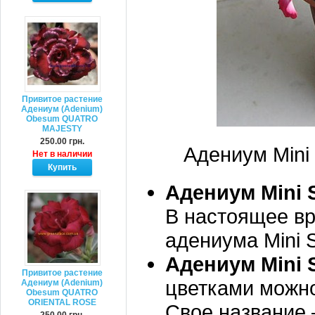
Привитое растение
Адениум (Adenium)
Obesum QUATRO
MAJESTY
250.00 грн.
Адениум Mini S
Нет в наличии
Адениум Mini 
В настоящее вр
адениума Mini S
Адениум Mini S
Привитое растение
цветками можно
Адениум (Adenium)
Obesum QUATRO
ORIENTAL ROSE
Свое название 