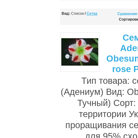
Вид:
Список
/
Сетка
Сравнение 
Сортировк
Се
Ade
Obesum
rose 
Тип товара: 
(Адениум) Вид: O
Тучный) Сорт:
территории У
проращивания с
для 95% схо