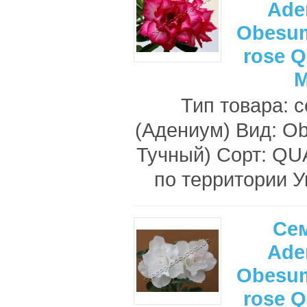
Ade
Obesum
rose 
M
Тип товара: 
(Адениум) Вид: O
Тучный) Сорт: Q
по территории У
Се
Ade
Obesum
rose 