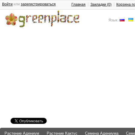
Войти
или
зарегистрироваться
Главная
Закладки (0)
Корзина п
Язык
Растение Адениум
Растение Кактус
Семена Адениума
Сем