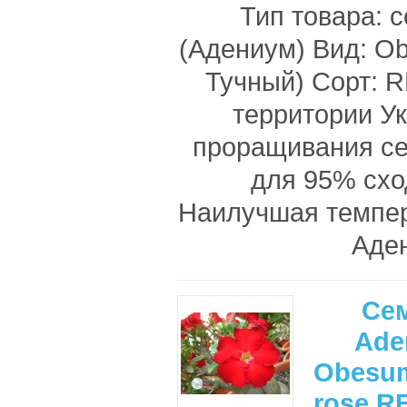
Тип товара: 
(Адениум) Вид: O
Тучный) Сорт: 
территории У
проращивания с
для 95% схо
Наилучшая темпе
Аден
Се
Ade
Obesum
rose R