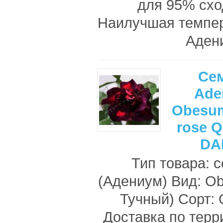
для 95% схо
Наилучшая темпе
Адени
Се
Ade
Obesum
rose 
DA
Тип товара: 
(Адениум) Вид: O
Тучный) Сорт
Доставка по терр