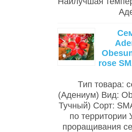
Наилучшая темпе
Аде
Се
Ade
Obesum
rose S
Тип товара: 
(Адениум) Вид: O
Тучный) Сорт: S
по территории
проращивания с