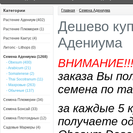
Категории
Главная
»
Семена Адениума
Растение Адениум (402)
Дешево куп
Растение Плюмерия (1)
Адениума
Растение Кактус (4)
Литопс - Lithops (0)
Семена Адениума (1268)
ВНИМАНИЕ!!
- Obesum (400)
- Arabicum (21)
заказа Вы по
- Somalenese (2)
- Thai Socotranum (11)
- Махровые (263)
семена по та
- Обычные (137)
Семена Плюмерии (34)
за каждые 5 
Семена Бонсай (33)
получаете о
Семена Плотоядных (12)
Садовые Маркеры (4)