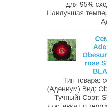
для 95% схо
Наилучшая темпе
А
Се
Ade
Obesum
rose 
BLA
Тип товара: 
(Адениум) Вид: O
Тучный) Сорт:
Доставка по терр