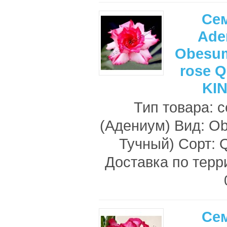
Се
Ade
Obesum
rose 
KI
Тип товара: 
(Адениум) Вид: O
Тучный) Сорт
Доставка по терр
Се