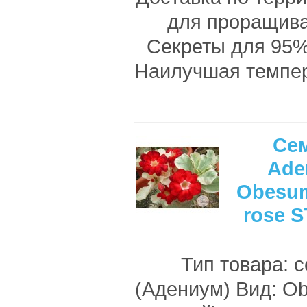
для проращив
Секреты для 95%
Наилучшая темпе
Се
Ade
Obesum
rose 
Тип товара: 
(Адениум) Вид: O