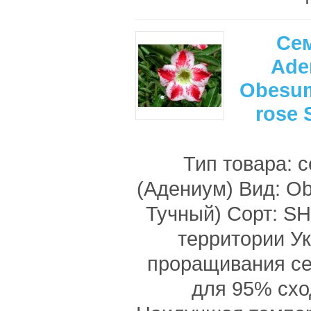
Се
Ade
Obesum
rose
Тип товара: 
(Адениум) Вид: O
Тучный) Сорт: S
территории У
проращивания с
для 95% схо