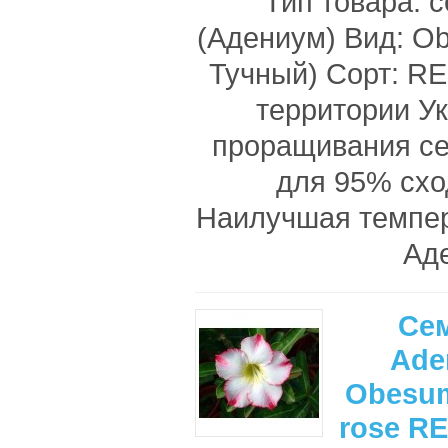
Тип товара: 
(Адениум) Вид: O
Тучный) Сорт: R
территории У
проращивания с
для 95% схо
Наилучшая темпе
Аде
Се
Ade
Obesum
rose R