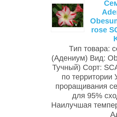
Се
Ade
Obesum
rose 
Тип товара: 
(Адениум) Вид: O
Тучный) Сорт: S
по территории
проращивания с
для 95% схо
Наилучшая темпе
А