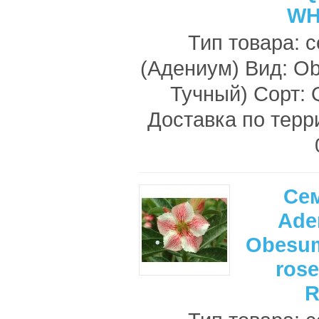
WH
Тип товара: 
(Адениум) Вид: O
Тучный) Сорт
Доставка по терр
Се
Ade
Obesum
ros
R