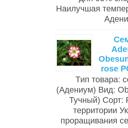
Наилучшая темпе
Адени
Се
Ade
Obesum
rose 
Тип товара: 
(Адениум) Вид: O
Тучный) Сорт:
территории У
проращивания с