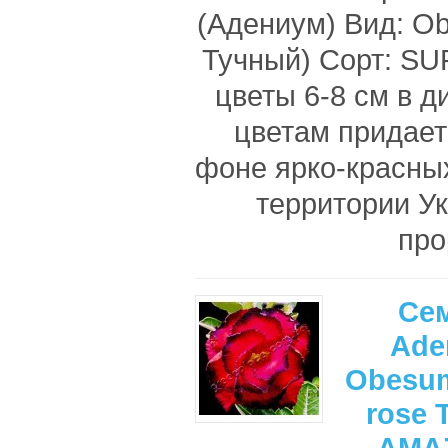
(Адениум) Вид: O
Тучный) Сорт: S
цветы 6-8 см в д
цветам придает
фоне ярко-красных
территории У
про
Се
Ade
Obesum
rose 
AMA