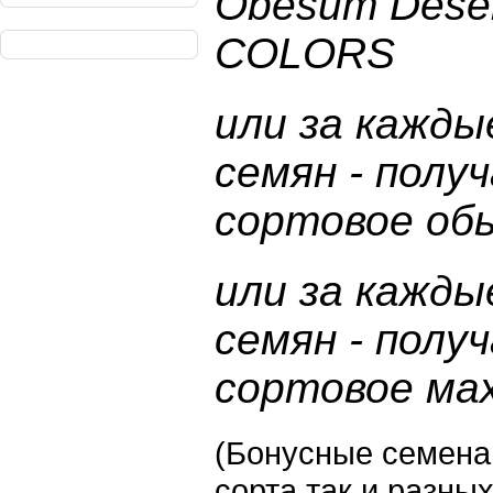
Obesum Deser
COLORS
или за кажды
семян - полу
сортовое об
или за кажды
семян - полу
сортовое ма
(Бонусные семена 
сорта так и разны