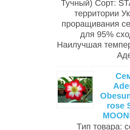
Тучный) Сорт: S
территории У
проращивания с
для 95% схо
Наилучшая темпе
Аде
Се
Ade
Obesum
rose
MOONL
Тип товара: 