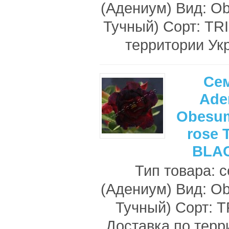
(Адениум) Вид: O
Тучный) Сорт: TR
территории Ук
Се
Ade
Obesum
rose 
BLAC
Тип товара: 
(Адениум) Вид: O
Тучный) Сорт: 
Доставка по терр