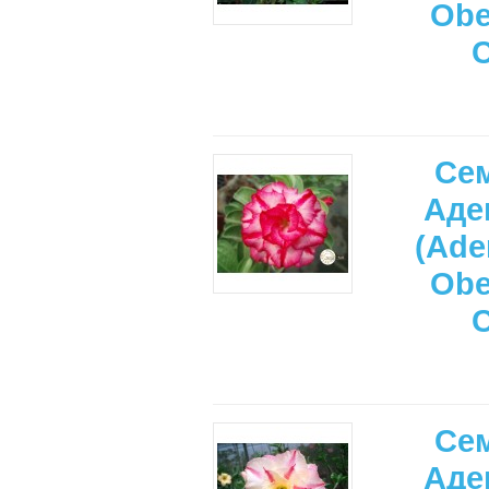
Ob
Се
Аде
(Ade
Ob
Се
Аде