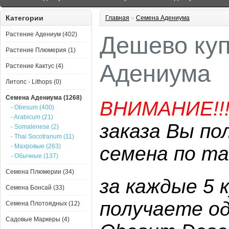
Категории
Главная
»
Семена Адениума
Растение Адениум (402)
Дешево куп
Растение Плюмерия (1)
Адениума
Растение Кактус (4)
Литопс - Lithops (0)
Семена Адениума (1268)
ВНИМАНИЕ!!
- Obesum (400)
- Arabicum (21)
заказа Вы по
- Somalenese (2)
- Thai Socotranum (11)
- Махровые (263)
семена по та
- Обычные (137)
Семена Плюмерии (34)
за каждые 5 
Семена Бонсай (33)
получаете о
Семена Плотоядных (12)
Садовые Маркеры (4)