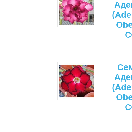
Аде
(Ade
Ob
C
Се
Аде
(Ade
Ob
C