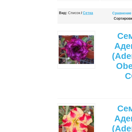
Вид:
Список
/
Сетка
Сравнение 
Сортировк
Се
Аде
(Ade
Ob
C
Се
Аде
(Ade