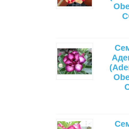
Ob
C
Се
Аде
(Ade
Ob
Се