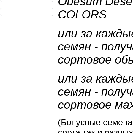
Obesum Deser
COLORS
или за кажды
семян - полу
сортовое об
или за кажды
семян - полу
сортовое ма
(Бонусные семена 
сорта так и разны