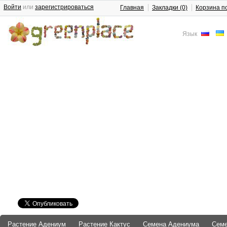
Войти
или
зарегистрироваться
Главная
Закладки (0)
Корзина п
Язык
Растение Адениум
Растение Кактус
Семена Адениума
Сем