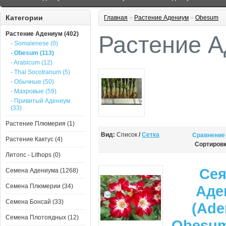
Категории
Главная
»
Растение Адениум
»
Obesum
Растение Адениум (402)
Растение 
- Somalenese (0)
- Obesum (113)
- Arabicum (12)
- Thai Socotranum (5)
- Обычные (50)
- Махровые (59)
- Привитый Адениум
(33)
Растение Плюмерия (1)
Вид:
Список
/
Сетка
Сравнение 
Растение Кактус (4)
Сортировк
Литопс - Lithops (0)
Се
Семена Адениума (1268)
Семена Плюмерии (34)
Аде
Семена Бонсай (33)
(Ade
Семена Плотоядных (12)
Obesu