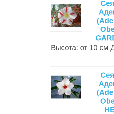
Се
Аде
(Ade
Ob
GAR
Высота: от 10 см 
Се
Аде
(Ade
Ob
H