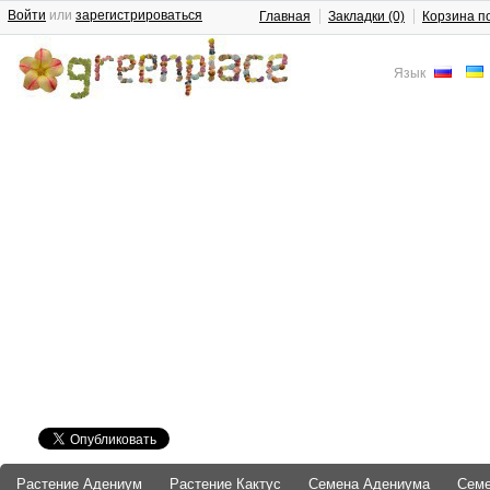
Войти
или
зарегистрироваться
Главная
Закладки (0)
Корзина п
Язык
Растение Адениум
Растение Кактус
Семена Адениума
Сем