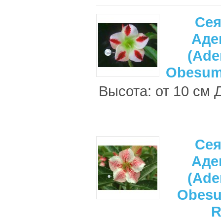
Се
Аде
(Ade
Obesum
Высота: от 10 см 
Се
Аде
(Ade
Obes
R