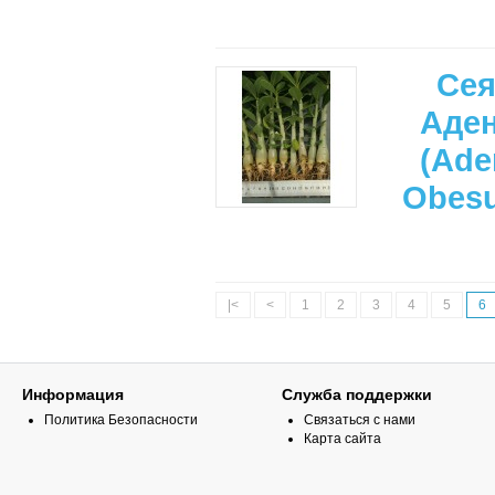
Се
Аде
(Ade
Obes
|<
<
1
2
3
4
5
6
Информация
Служба поддержки
Политика Безопасности
Связаться с нами
Карта сайта