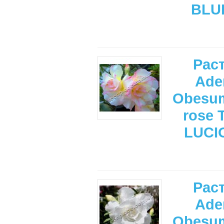
BLU
Рас
Ade
Obesum
rose 
LUCI
Рас
Ade
Obesum