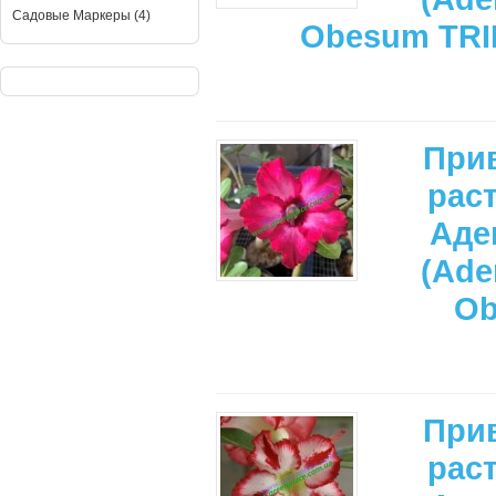
Садовые Маркеры (4)
Obesum TRI
При
рас
Аде
(Ade
Ob
При
рас