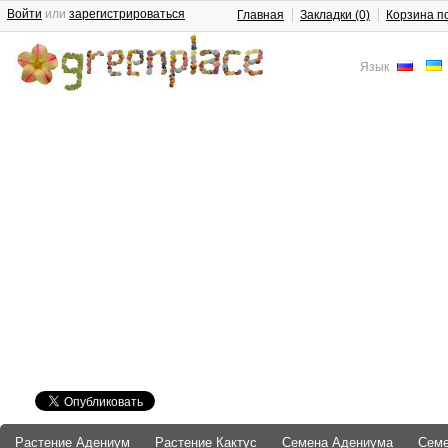
Войти
или
зарегистрироваться
Главная
Закладки (0)
Корзина п
Язык
Растение Адениум
Растение Кактус
Семена Адениума
Сем