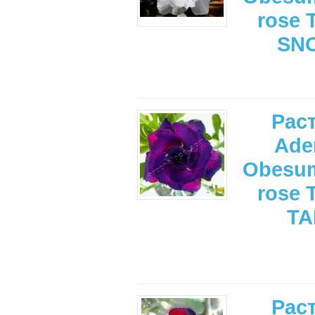
rose 
SN
Рас
Ade
Obesum
rose 
TA
Рас