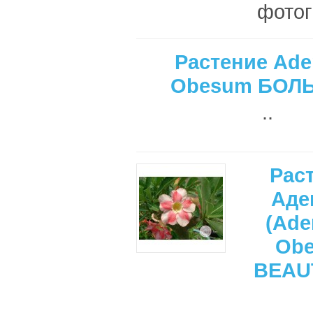
фотог
Растение Ad
Obesum БОЛ
..
Рас
Аде
(Ade
Ob
BEAU