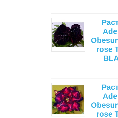
Рас
Ade
Obesum
rose 
BL
Рас
Ade
Obesum
rose 