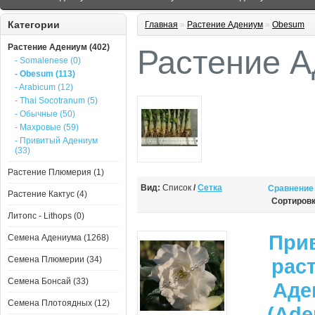
Категории
Главная
»
Растение Адениум
»
Obesum
Растение Адениум (402)
Растение 
- Somalenese (0)
- Obesum (113)
- Arabicum (12)
- Thai Socotranum (5)
- Обычные (50)
- Махровые (59)
- Привитый Адениум
(33)
Растение Плюмерия (1)
Вид:
Список
/
Сетка
Сравнение 
Растение Кактус (4)
Сортировк
Литопс - Lithops (0)
При
Семена Адениума (1268)
Семена Плюмерии (34)
рас
Семена Бонсай (33)
Аде
Семена Плотоядных (12)
(Ade