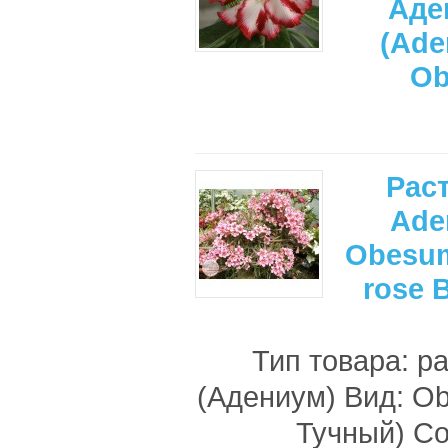
Аде
(Ade
Ob
Рас
Ade
Obesum
rose
Тип товара: р
(Адениум) Вид: O
Тучный) С