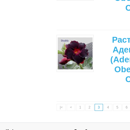
Рас
Аде
(Ade
Ob
|<
<
1
2
3
4
5
6