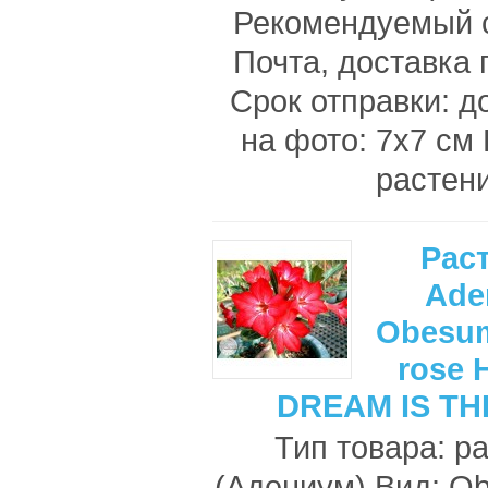
Рекомендуемый с
Почта, доставка 
Срок отправки: д
на фото: 7х7 с
растени
Рас
Ade
Obesum
rose 
DREAM IS TH
Тип товара: р
(Адениум) Вид: O