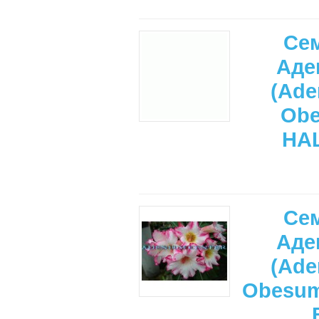
Се
Аде
(Ade
Ob
HA
Се
Аде
(Ade
Obesu