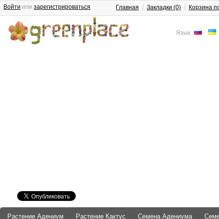
Войти
или
зарегистрироваться
Главная
Закладки (0)
Корзина п
Язык
Растение Адениум
Растение Кактус
Семена Адениума
Сем