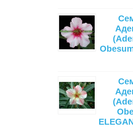
Се
Аде
(Ade
Obesum
Се
Аде
(Ade
Ob
ELEGAN