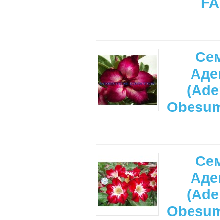
FA
Се
Аде
(Ade
Obesu
Се
Аде
(Ade
Obesu