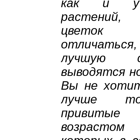
как и у 
растений,
цветок 
отличаться
лучшую с
выводятся но
Вы не хотит
лучше то
привиты
возрастом 