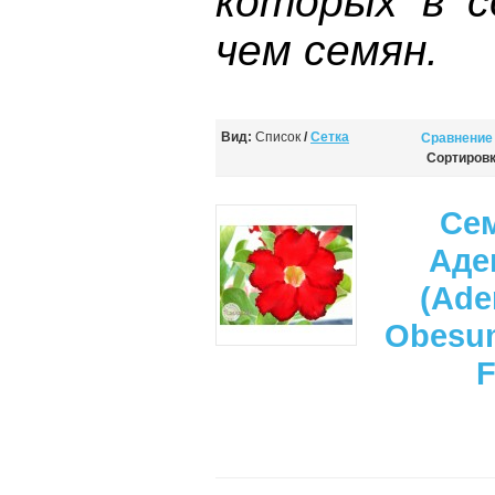
которых в с
чем семян.
Вид:
Список
/
Сетка
Сравнение 
Сортировк
Се
Аде
(Ade
Obesu