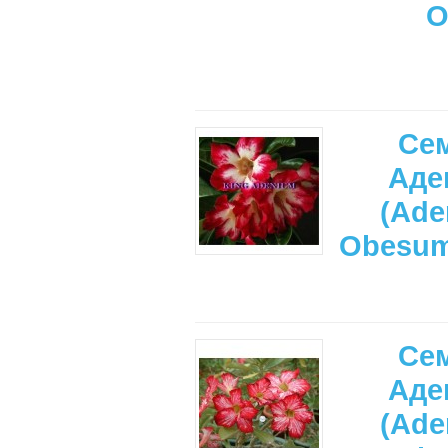
O
Се
Аде
(Ade
Obesu
Се
Аде
(Ade