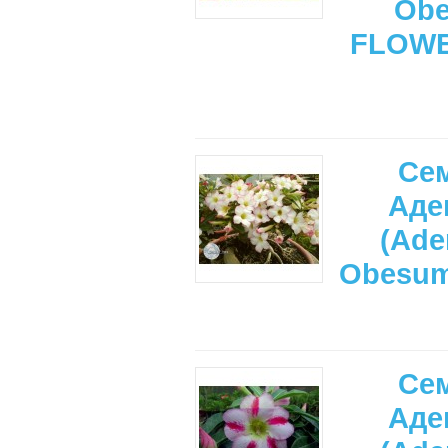
Ob
FLOW
Се
Аде
(Ade
Obesu
Се
Аде