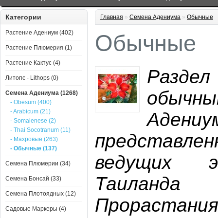
Категории
Главная
»
Семена Адениума
»
Обычные
Растение Адениум (402)
Обычные
Растение Плюмерия (1)
Растение Кактус (4)
Разд
Литопс - Lithops (0)
обыч
Семена Адениума (1268)
- Obesum (400)
- Arabicum (21)
Адениу
- Somalenese (2)
- Thai Socotranum (11)
представле
- Махровые (263)
- Обычные (137)
ведущих э
Семена Плюмерии (34)
Таиланда
Семена Бонсай (33)
Семена Плотоядных (12)
Прорастания
Садовые Маркеры (4)