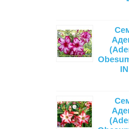
Се
Аде
(Ade
Obesu
I
Се
Аде
(Ade