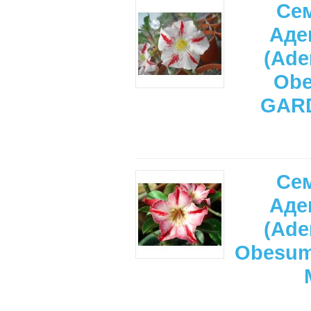
Се
Аде
(Ade
Ob
GAR
Се
Аде
(Ade
Obesu