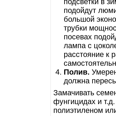
подсветки в з
подойдут люми
большой экон
трубки мощнос
посевах подой
лампа с цокол
расстояние к 
самостоятельно
Полив.
Умерен
должна пересы
Замачивать семен
фунгицидах и т.д
полиэтиленом или