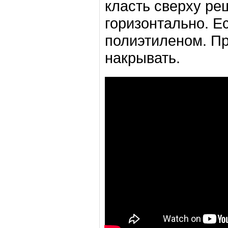
класть сверху ре
горизонтально. Е
полиэтиленом. П
накрывать.