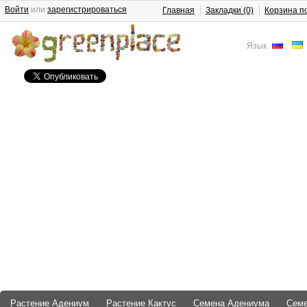
Войти
или
зарегистрироваться
Главная
Закладки (0)
Корзина п
Язык
Растение Адениум
Растение Кактус
Семена Адениума
Сем