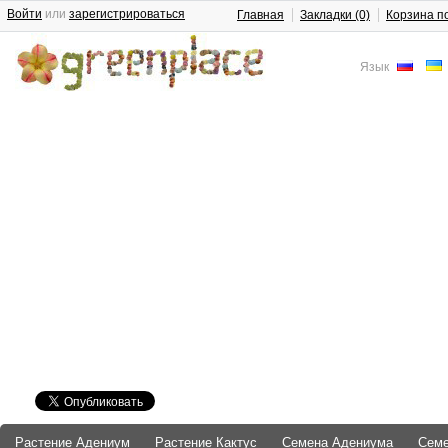
Войти
или
зарегистрироваться
Главная
Закладки (0)
Корзина п
Язык
Растение Адениум
Растение Кактус
Семена Адениума
Сем