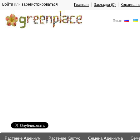
Войти
или
зарегистрироваться
Главная
Закладки (0)
Корзина п
Язык
Растение Адениум
Растение Кактус
Семена Адениума
Сем