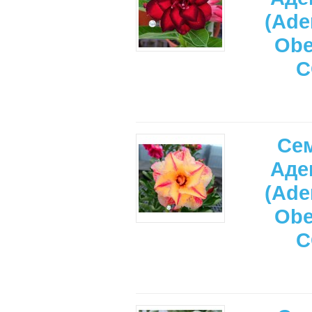
(Ade
Ob
C
Се
Аде
(Ade
Ob
C