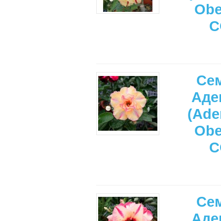
Ob
C
Се
Аде
(Ade
Ob
C
Се
Аде