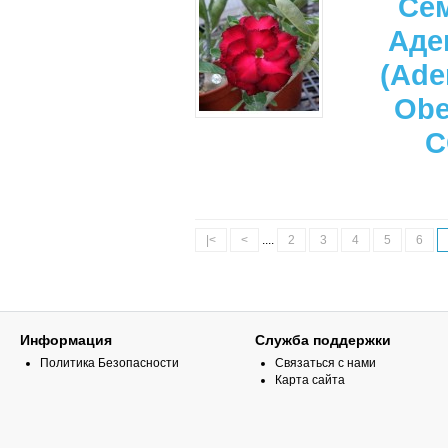
Се
Аде
(Ade
Ob
C
|<
<
....
2
3
4
5
6
Информация
Служба поддержки
Политика Безопасности
Связаться с нами
Карта сайта