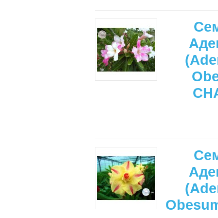
Се
Аде
(Ade
Ob
CH
Се
Аде
(Ade
Obesu