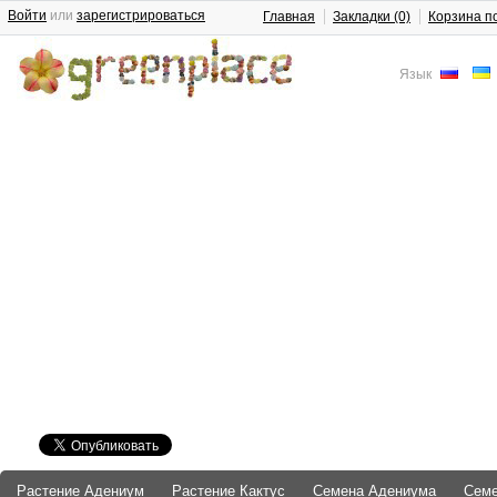
Войти
или
зарегистрироваться
Главная
Закладки (0)
Корзина п
Язык
Растение Адениум
Растение Кактус
Семена Адениума
Сем