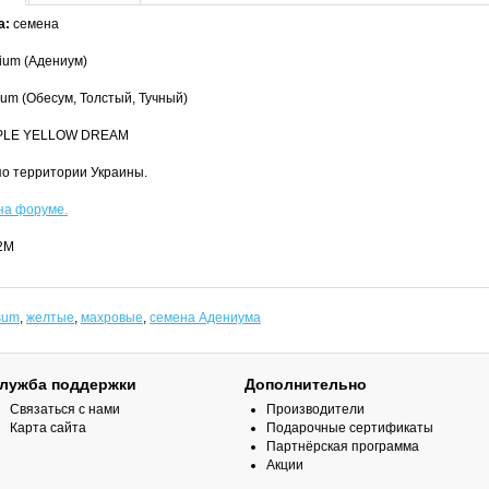
а:
семена
ium (Адениум)
m (Обесум, Толстый, Тучный)
PLE YELLOW DREAM
по территории Украины.
на форуме.
2M
sum
,
желтые
,
махровые
,
семена Адениума
лужба поддержки
Дополнительно
Связаться с нами
Производители
Карта сайта
Подарочные сертификаты
Партнёрская программа
Акции