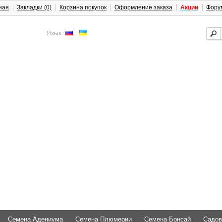
ная
Закладки (0)
Корзина покупок
Оформление заказа
Акции
Фору
Язык
Семена Адениума
Семена Плюмерии
Семена Бонсай
Садов