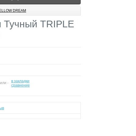
 YELLOW DREAM
 Тучный TRIPLE
M
в закладки
 или -
сравнение
ыв