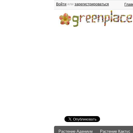
Войти
или
зарегистрироваться
Глав
Растение Адениум
Растение Кактус