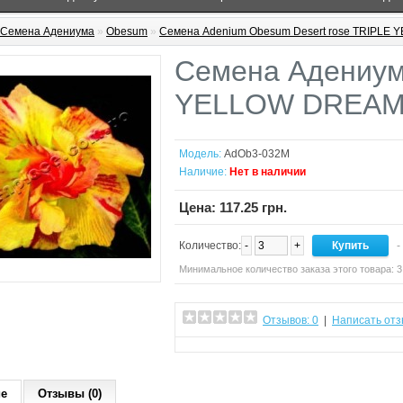
Семена Адениума
»
Obesum
»
Семена Adenium Obesum Desert rose TRIPLE
Семена Адениум
YELLOW DREA
Модель:
AdOb3-032M
Наличие:
Нет в наличии
Цена: 117.25 грн.
Количество:
-
+
-
Минимальное количество заказа этого товара: 3
Отзывов: 0
|
Написать отз
ие
Отзывы (0)