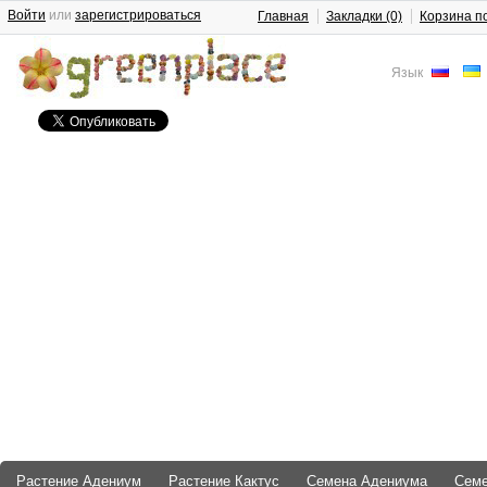
Войти
или
зарегистрироваться
Главная
Закладки (0)
Корзина п
Язык
Растение Адениум
Растение Кактус
Семена Адениума
Сем