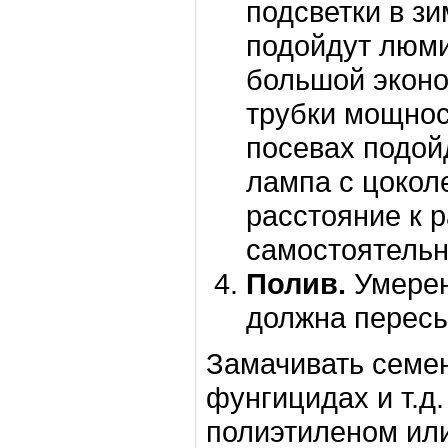
подсветки в з
подойдут люми
большой экон
трубки мощнос
посевах подой
лампа с цокол
расстояние к 
самостоятельно
Полив.
Умерен
должна пересы
Замачивать семен
фунгицидах и т.д
полиэтиленом или