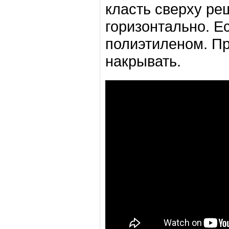
класть сверху ре
горизонтально. Е
полиэтиленом. П
накрывать.