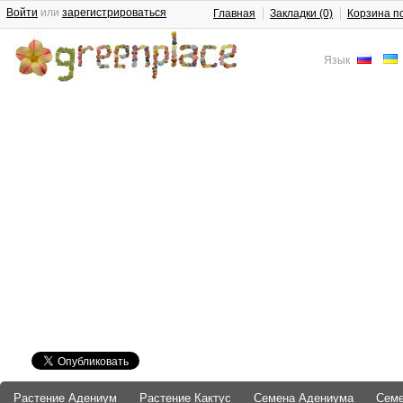
Войти
или
зарегистрироваться
Главная
Закладки (0)
Корзина п
Язык
Растение Адениум
Растение Кактус
Семена Адениума
Сем