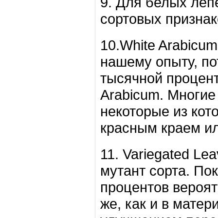
9. Для белых леп
сортовых признак
10.White Arabicu
нашему опыту, по
тысячной процент
Arabicum. Многие
некоторые из кот
красным краем ил
11. Variegated Le
мутант сорта. По
процентов вероятн
же, как и в мате