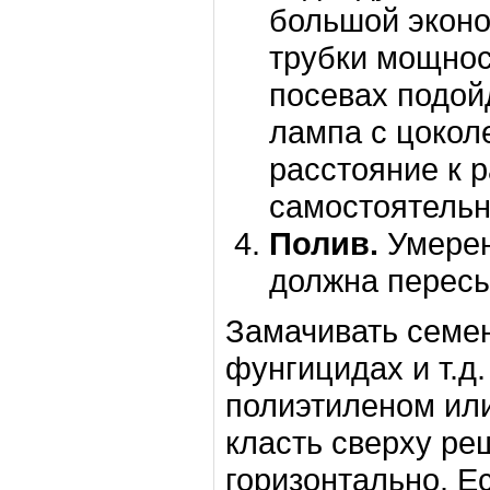
большой экон
трубки мощнос
посевах подой
лампа с цокол
расстояние к 
самостоятельно
Полив.
Умерен
должна пересы
Замачивать семен
фунгицидах и т.д
полиэтиленом или
класть сверху ре
горизонтально. Е