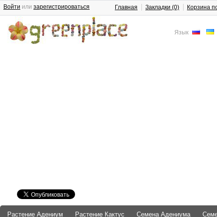
Войти
или
зарегистрироваться
Главная
Закладки (0)
Корзина п
Язык
Растение Адениум
Растение Кактус
Семена Адениума
Сем