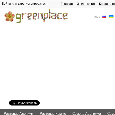
Войти
или
зарегистрироваться
Главная
Закладки (0)
Корзина п
Язык
Растение Адениум
Растение Кактус
Семена Адениума
Сем