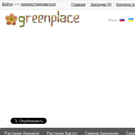
Войти
или
зарегистрироваться
Главная
Закладки (0)
Корзина п
Язык
Растение Адениум
Растение Кактус
Семена Адениума
Сем