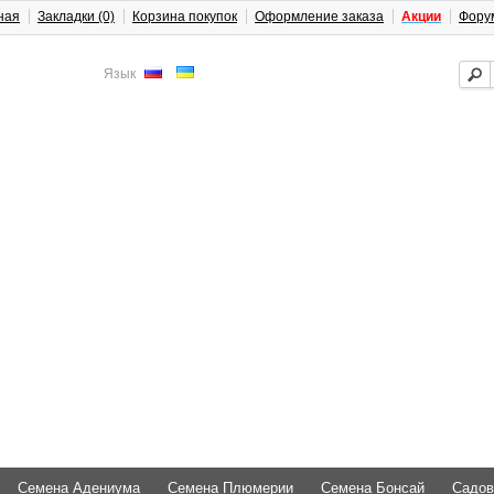
ная
Закладки (0)
Корзина покупок
Оформление заказа
Акции
Фору
Язык
Семена Адениума
Семена Плюмерии
Семена Бонсай
Садов