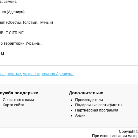
а:
семена
ium (Адениум)
m (Обесум, Толстый, Тучный)
BLE CITRINE
по территории Украины.
1M
sum
,
желтые
,
махровые
,
семена Адениума
лужба поддержки
Дополнительно
Связаться с нами
Производители
Карта сайта
Подарочные сертификаты
Партнёрская программа
Акции
Copyright 
При использовании матер