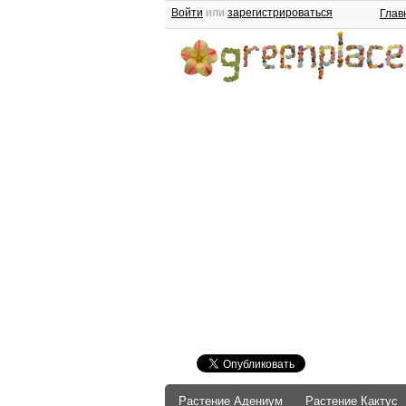
Войти
или
зарегистрироваться
Глав
Растение Адениум
Растение Кактус