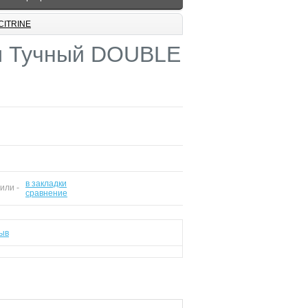
CITRINE
м Тучный DOUBLE
в закладки
 или -
сравнение
ыв