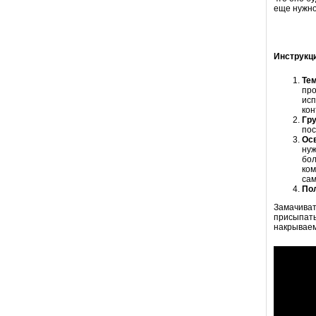
еще нужно
Инструкц
Тем
про
исп
кон
Гру
пос
Ос
нуж
бол
ком
сам
По
Замачиват
присыпать
накрываем