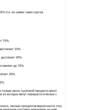
5% (т.е. из семян таких сортов
ет 70%.
 достигает 10%.
и достигает 30%.
ставляет до 70%.
тигает 20%.
95%.
m только около тысячной процента могут
е из которых могут перерасти в белые с
узнать, сколько процентов вероятности того,
ем передачи сортовых признаков, но нам