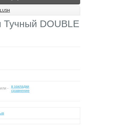
BLUSH
м Тучный DOUBLE
в закладки
 или -
сравнение
ыв