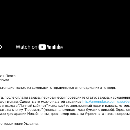
вая Почта
почта
остоящие только из семенами, отправляются в понедельник и четверг.
а, после оплаты заказа, периодически проверяйте статус заказа, к сожалени
ают в спам. Сделать это можно на этой странице
http://greenplace.com.ua/order
 для входа в "Личный кабинет" используйте электронный ящик и пароль, кото
жать на кнопку "Просмотр" (кнопка напоминает лист бумаги с линзой). Здесь
омер декларации Новой почты, трек номер посылки Укрпочты, а также вопросы
по территории Украины.