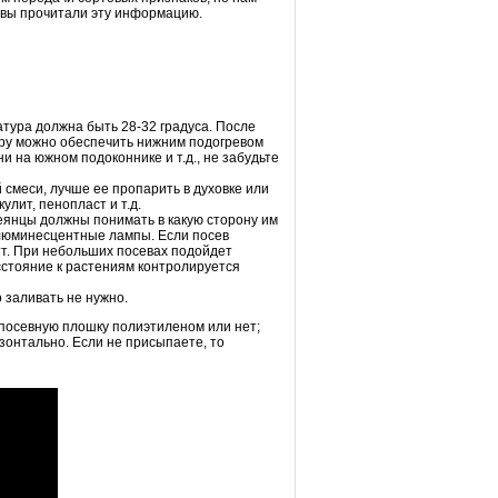
о вы прочитали эту информацию.
тура должна быть 28-32 градуса. После
уру можно обеспечить нижним подогревом
 на южном подоконнике и т.д., не забудьте
смеси, лучше ее пропарить в духовке или
улит, пенопласт и т.д.
сеянцы должны понимать в какую сторону им
т люминесцентные лампы. Если посев
т. При небольших посевах подойдет
сстояние к растениям контролируется
 заливать не нужно.
ь посевную плошку полиэтиленом или нет;
зонтально. Если не присыпаете, то