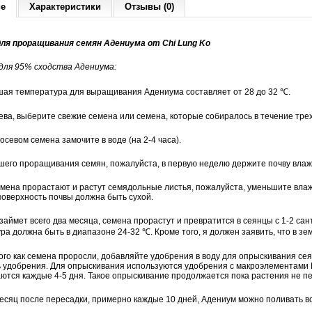
ие
Характеристики
Отзывы (0)
ля проращивания семян Адениума от Chi Lung Ko
для 95% сходства Адениума:
шая температура для выращивания Адениума составляет от 28 до 32 ℃.
сева, выберите свежие семена или семена, которые собиралось в течение тре
осевом семена замочите в воде (на 2-4 часа).
чшего проращивания семян, пожалуйста, в первую неделю держите почву влаж
семена прорастают и растут семядольные листья, пожалуйста, уменьшите вла
поверхность почвы должна быть сухой.
о займет всего два месяца, семена прорастут и превратится в сеянцы с 1-2 са
ра должна быть в диапазоне 24-32 ℃. Кроме того, я должен заявить, что в зе
того как семена проросли, добавляйте удобрения в воду для опрыскивания сея
 удобрения. Для опрыскивания используются удобрения с макроэлементами N 
ются каждые 4-5 дня. Такое опрыскивание продолжается пока растения не п
месяц после пересадки, примерно каждые 10 дней, Адениум можно поливать в