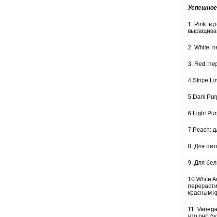
Успешное 
1. Pink: в
выращиваю
2. White:
3. Red: п
4.Stripe 
5.Dark Pu
6.Light P
7.Peach: 
8. Для пя
9. Для бе
10.White 
перерасти
красным к
11. Varieg
что оно б