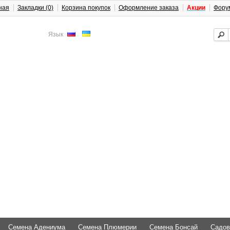
ная
Закладки (0)
Корзина покупок
Оформление заказа
Акции
Фору
Язык
Семена Адениума
Семена Плюмерии
Семена Бонсай
Садов