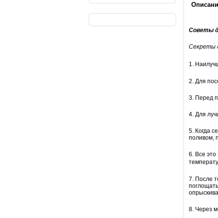
Описан
Советы д
Секреты 
1. Наилуч
2. Для по
3. Перед п
4. Для лу
5. Когда 
поливом, 
6. Все эт
температу
7. После 
поглощать
опрыскива
8. Через 