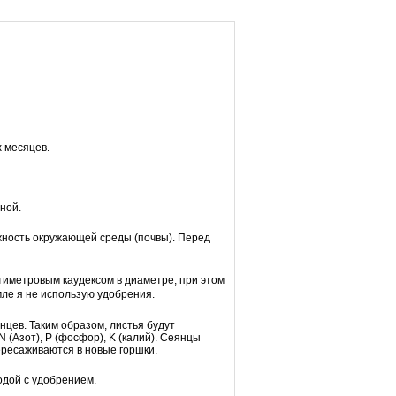
х месяцев.
ной.
жность окружающей среды (почвы). Перед
нтиметровым каудексом в диаметре, при этом
мле я не использую удобрения.
нцев. Таким образом, листья будут
(Азот), P (фосфор), K (калий). Сеянцы
ересаживаются в новые горшки.
одой с удобрением.