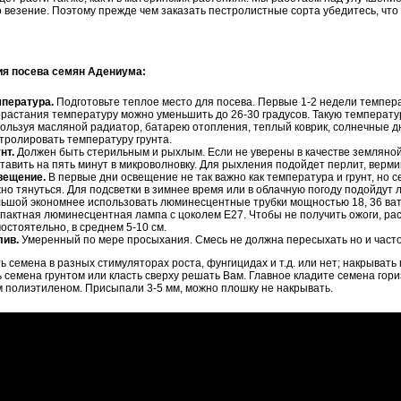
 везение. Поэтому прежде чем заказать пестролистные сорта убедитесь, чт
ия посева семян Адениума:
пература.
Подготовьте теплое место для посева. Первые 1-2 недели темпера
растания температуру можно уменьшить до 26-30 градусов. Такую температ
ользуя масляной радиатор, батарею отопления, теплый коврик, солнечные дни
тролировать температуру грунта.
нт.
Должен быть стерильным и рыхлым. Если не уверены в качестве земляной 
тавить на пять минут в микроволновку. Для рыхления подойдет перлит, вермик
вещение.
В первые дни освещение не так важно как температура и грунт, но 
но тянуться. Для подсветки в зимнее время или в облачную погоду подойду
ьшой экономнее использовать люминесцентные трубки мощностью 18, 36 ват
пактная люминесцентная лампа с цоколем Е27. Чтобы не получить ожоги, ра
остоятельно, в среднем 5-10 см.
лив.
Умеренный по мере просыхания. Смесь не должна пересыхать но и часто
ь семена в разных стимуляторах роста, фунгицидах и т.д. или нет; накрыват
 семена грунтом или класть сверху решать Вам. Главное кладите семена гори
 полиэтиленом. Присыпали 3-5 мм, можно плошку не накрывать.