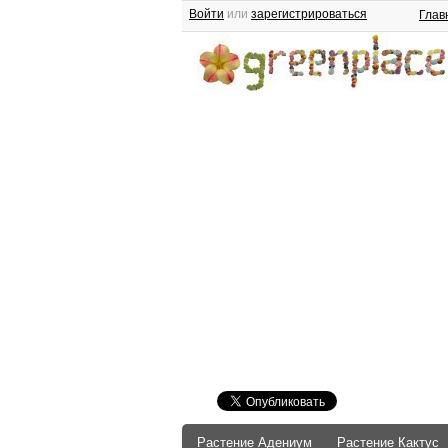
Войти
или
зарегистрироваться
Глав
Растение Адениум
Растение Кактус