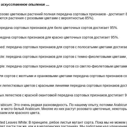
искусственное опыление ....
 розово цветковых растений полная передача сортовых признаков - достигает 8
тся растения с розовыми цветами с вероятностью 85%).
 передача сортовых признаков для бело цветочных сортов достигает 95%.
ередача сортовых признаков для красно цветочных сортов достигает 95%.
Lined: передача сортовых признаков для сортов с полосатыми цветами достига
rple: передача сортовых признаков для сортов с темно-фиолетовыми цветами
urple: передача сортовых признаков для сортов со светло-фиолетовым цветам
для сортов с желтыми и оранжевыми цветами передача сортовых признаков со
ти лепестковых цветов с красными линиями передача сортовых признаков дос
лых лепестков с красной окантовкой передача сортовых признаков достигает 
Arabicum: Это очень редкая разновидность. По нашему опыту, потомки Arabicu
 в чисто белый Arabicum. Многие из них растут розовато цветочные, некоторы
раем или красного цвета.
ated Leaves White: В принципе, рябое листья мутант сорта. Пока мы не можем 
удет расти так же, как и в материнских растениях. Мы работаем над улучшени