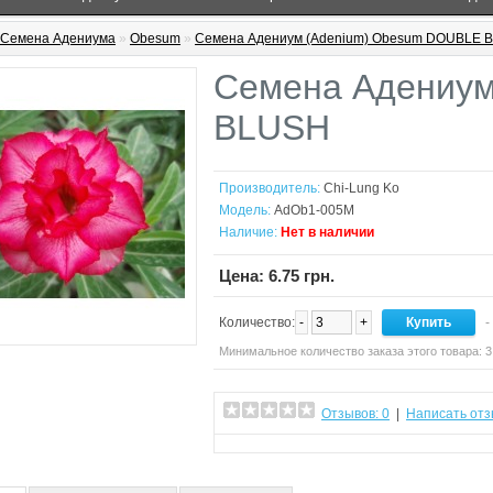
Семена Адениума
»
Obesum
»
Семена Адениум (Adenium) Obesum DOUBLE 
Семена Адениу
BLUSH
Производитель:
Chi-Lung Ko
Модель:
AdOb1-005M
Наличие:
Нет в наличии
Цена: 6.75 грн.
Количество:
-
+
-
Минимальное количество заказа этого товара: 3
Отзывов: 0
|
Написать отз