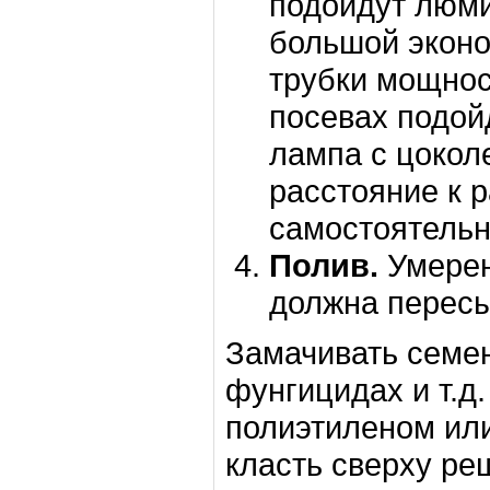
подойдут люми
большой экон
трубки мощнос
посевах подой
лампа с цокол
расстояние к 
самостоятельно
Полив.
Умерен
должна пересы
Замачивать семен
фунгицидах и т.д
полиэтиленом или
класть сверху ре