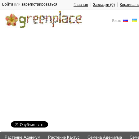
Войти
или
зарегистрироваться
Главная
Закладки (0)
Корзина п
Язык
Растение Адениум
Растение Кактус
Семена Адениума
Сем