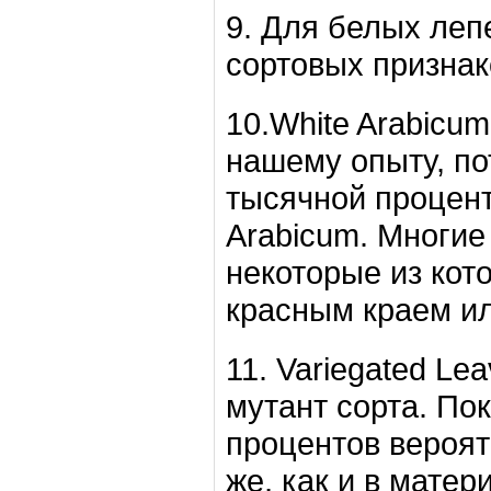
9. Для белых леп
сортовых признак
10.White Arabicu
нашему опыту, по
тысячной процент
Arabicum. Многие
некоторые из кот
красным краем ил
11. Variegated Le
мутант сорта. По
процентов вероятн
же, как и в мате